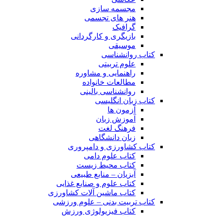
مجسمه سازی
هنر های تجسمی
گرافیک
بازیگری و کارگردانی
موسیقی
کتاب روانشناسی
علوم تربیتی
راهنمایی و مشاوره
مطالعات خانواده
روانشناسی بالینی
کتاب زبان انگلیسی
آزمون ها
آموزش زبان
فرهنگ لغت
زبان دانشگاهی
کتاب کشاورزی و دامپروری
کتاب علوم دامی
کتاب محیط زیست
آبزیان – منابع طبیعی
کتاب علوم و صنایع غذایی
کتاب ماشین آلات کشاورزی
کتاب تربیت بدنی – علوم ورزشی
کتاب فیزیولوژی ورزش