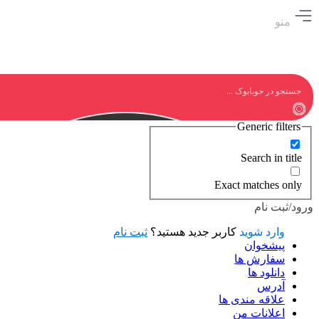
منو
Generic filters
Search in title
Exact matches only
ورود/ثبت نام
وارد شوید
کاربر جدید هستید؟
ثبت نام
پیشخوان
سفارش ها
دانلود ها
آدرس
علاقه مندی ها
اعلانات من