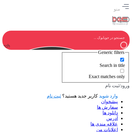
منو
earch
Generic filters
Search in title
Exact matches only
ورود/ثبت نام
وارد شوید
کاربر جدید هستید؟
ثبت نام
پیشخوان
سفارش ها
دانلود ها
آدرس
علاقه مندی ها
اعلانات من