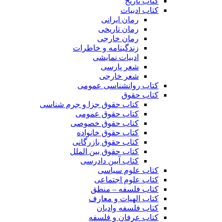
کتاب تاریخ
کتاب ادبیات
رمان ایرانی
رمان تاریخی
رمان خارجی
زندگینامه و خاطرات
ادبیات نمایشی
شعر پارسی
شعر خارجی
کتاب روانشناسی عمومی
کتاب حقوق
کتاب حقوق جزا و جرم شناسی
کتاب حقوق عمومی
کتاب حقوق خصوصی
کتاب حقوق خانواده
کتاب حقوق بازرگانی
کتاب حقوق بین الملل
کتاب آیین دادرسی
کتاب علوم سیاسی
کتاب علوم اجتماعی
کتاب فلسفه – منطق
کتاب الهیات و معارف
کتاب فلسفه وادیان
کتاب عرفان و فلسفه