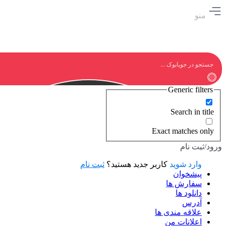
منو
Generic filters
Search in title
Exact matches only
ورود/ثبت نام
وارد شوید
کاربر جدید هستید؟
ثبت نام
پیشخوان
سفارش ها
دانلود ها
آدرس
علاقه مندی ها
اعلانات من