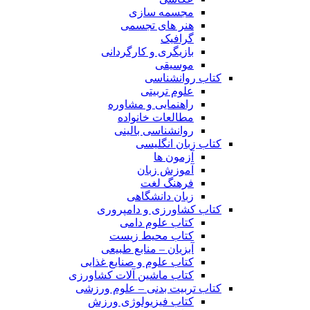
مجسمه سازی
هنر های تجسمی
گرافیک
بازیگری و کارگردانی
موسیقی
کتاب روانشناسی
علوم تربیتی
راهنمایی و مشاوره
مطالعات خانواده
روانشناسی بالینی
کتاب زبان انگلیسی
آزمون ها
آموزش زبان
فرهنگ لغت
زبان دانشگاهی
کتاب کشاورزی و دامپروری
کتاب علوم دامی
کتاب محیط زیست
آبزیان – منابع طبیعی
کتاب علوم و صنایع غذایی
کتاب ماشین آلات کشاورزی
کتاب تربیت بدنی – علوم ورزشی
کتاب فیزیولوژی ورزش