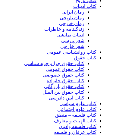
کتاب تاریخ
کتاب ادبیات
رمان ایرانی
رمان تاریخی
رمان خارجی
زندگینامه و خاطرات
ادبیات نمایشی
شعر پارسی
شعر خارجی
کتاب روانشناسی عمومی
کتاب حقوق
کتاب حقوق جزا و جرم شناسی
کتاب حقوق عمومی
کتاب حقوق خصوصی
کتاب حقوق خانواده
کتاب حقوق بازرگانی
کتاب حقوق بین الملل
کتاب آیین دادرسی
کتاب علوم سیاسی
کتاب علوم اجتماعی
کتاب فلسفه – منطق
کتاب الهیات و معارف
کتاب فلسفه وادیان
کتاب عرفان و فلسفه