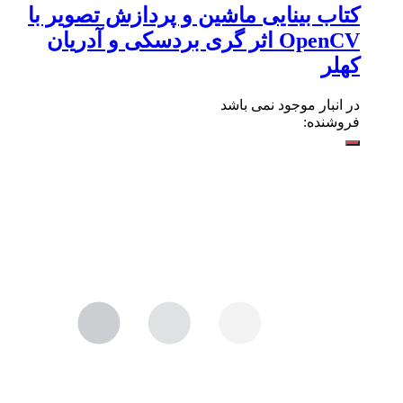
کتاب بینایی ماشین و پردازش تصویر با
OpenCV اثر گری بردسکی و آدریان
کهلر
در انبار موجود نمی باشد
فروشنده: