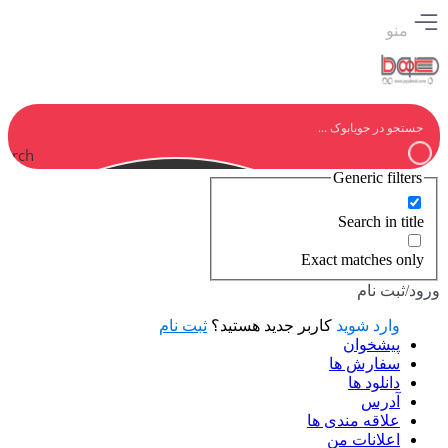
منو
earch
Generic filters
Search in title
Exact matches only
ورود/ثبت نام
وارد شوید
کاربر جدید هستید؟
ثبت نام
پیشخوان
سفارش ها
دانلود ها
آدرس
علاقه مندی ها
اعلانات من