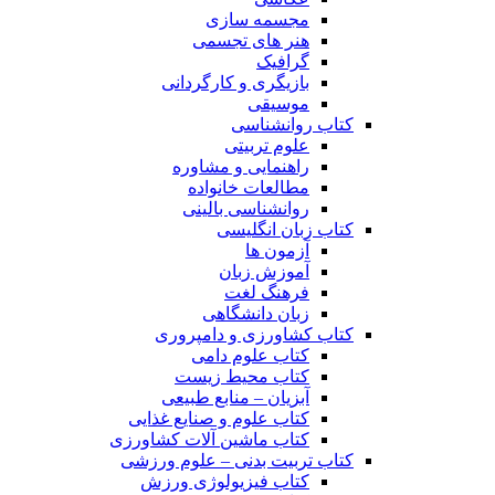
مجسمه سازی
هنر های تجسمی
گرافیک
بازیگری و کارگردانی
موسیقی
کتاب روانشناسی
علوم تربیتی
راهنمایی و مشاوره
مطالعات خانواده
روانشناسی بالینی
کتاب زبان انگلیسی
آزمون ها
آموزش زبان
فرهنگ لغت
زبان دانشگاهی
کتاب کشاورزی و دامپروری
کتاب علوم دامی
کتاب محیط زیست
آبزیان – منابع طبیعی
کتاب علوم و صنایع غذایی
کتاب ماشین آلات کشاورزی
کتاب تربیت بدنی – علوم ورزشی
کتاب فیزیولوژی ورزش