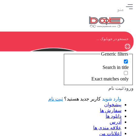
منو
Generic filters
Search in title
Exact matches only
ورود/ثبت نام
وارد شوید
کاربر جدید هستید؟
ثبت نام
پیشخوان
سفارش ها
دانلود ها
آدرس
علاقه مندی ها
اعلانات من