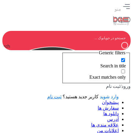
منو
earch
Generic filters
Search in title
Exact matches only
ورود/ثبت نام
وارد شوید
کاربر جدید هستید؟
ثبت نام
پیشخوان
سفارش ها
دانلود ها
آدرس
علاقه مندی ها
اعلانات من