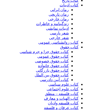
کتاب تاریخ
کتاب ادبیات
رمان ایرانی
رمان تاریخی
رمان خارجی
زندگینامه و خاطرات
ادبیات نمایشی
شعر پارسی
شعر خارجی
کتاب روانشناسی عمومی
کتاب حقوق
کتاب حقوق جزا و جرم شناسی
کتاب حقوق عمومی
کتاب حقوق خصوصی
کتاب حقوق خانواده
کتاب حقوق بازرگانی
کتاب حقوق بین الملل
کتاب آیین دادرسی
کتاب علوم سیاسی
کتاب علوم اجتماعی
کتاب فلسفه – منطق
کتاب الهیات و معارف
کتاب فلسفه وادیان
کتاب عرفان و فلسفه