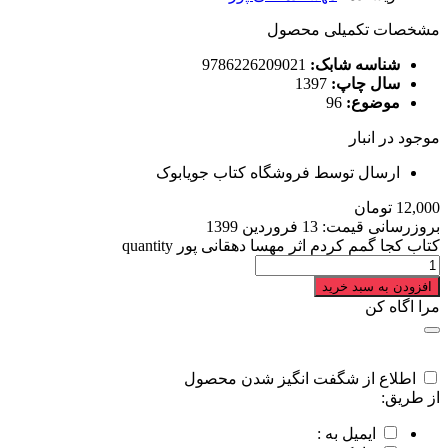
مشخصات تکمیلی محصول
شناسه شابک:
9786226209021
سال چاپ:
1397
موضوع:
96
موجود در انبار
ارسال توسط فروشگاه کتاب جویابوک
12,000
تومان
بروزرسانی قیمت:
13 فروردین 1399
کتاب کجا گمم کردم اثر مهسا دهقانی پور quantity
افزودن به سبد خرید
مرا اگاه کن
اطلاع از شگفت انگیز شدن محصول
از طریق:
ایمیل به :