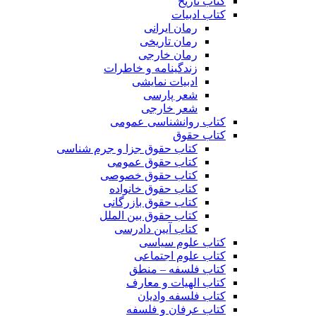
کتاب تاریخ
کتاب ادبیات
رمان ایرانی
رمان تاریخی
رمان خارجی
زندگینامه و خاطرات
ادبیات نمایشی
شعر پارسی
شعر خارجی
کتاب روانشناسی عمومی
کتاب حقوق
کتاب حقوق جزا و جرم شناسی
کتاب حقوق عمومی
کتاب حقوق خصوصی
کتاب حقوق خانواده
کتاب حقوق بازرگانی
کتاب حقوق بین الملل
کتاب آیین دادرسی
کتاب علوم سیاسی
کتاب علوم اجتماعی
کتاب فلسفه – منطق
کتاب الهیات و معارف
کتاب فلسفه وادیان
کتاب عرفان و فلسفه