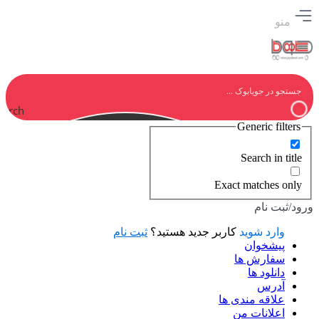
منو
earch
Generic filters
Search in title
Exact matches only
ورود/ثبت نام
وارد شوید
کاربر جدید هستید؟
ثبت نام
پیشخوان
سفارش ها
دانلود ها
آدرس
علاقه مندی ها
اعلانات من