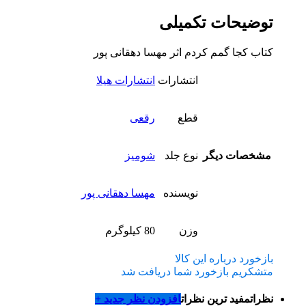
توضیحات تکمیلی
کتاب کجا گمم کردم اثر مهسا دهقانی پور
انتشارات
انتشارات هیلا
قطع
رقعی
مشخصات دیگر
نوع جلد
شومیز
نویسنده
مهسا دهقانی پور
وزن
80 کیلوگرم
بازخورد درباره این کالا
متشکریم بازخورد شما دریافت شد
نظرات
مفید ترین نظرات
افزودن نظر جدید +