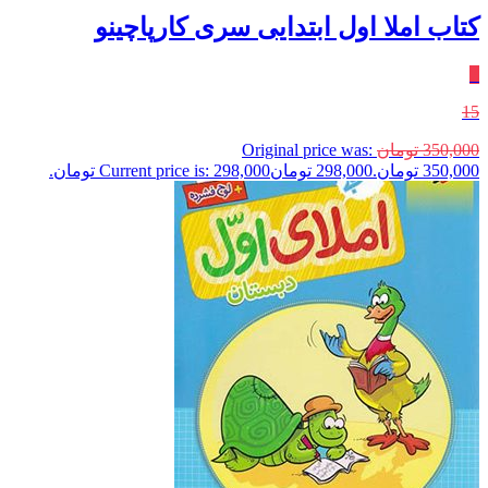
کتاب املا اول ابتدایی سری کارپاچینو
٪
15
350,000
تومان
Original price was:
350,000 تومان.
298,000
تومان
Current price is: 298,000 تومان.