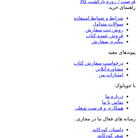
فرصت 7 روزه بازگشت کالا
راهنمای خرید
شرایط و ضوابط استفاده
سوالات متداول
روش ثبت سفارش
فروش عمده کتاب
پیگیری سفارش
پیوندهای مفید
درخواست سفارش کتاب
مشاوره آنلاین
امتیازات من
با جویابوک
درباره ما
تماس با ما
همکاری و فرصت شغلی
رسانه های فعال ما در مجازی..
داستان کودکانه
شعر کودکانه