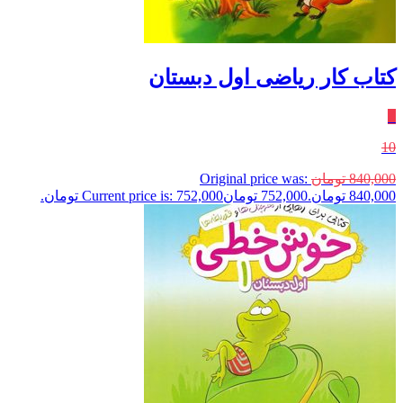
کتاب کار ریاضی اول دبستان
٪
10
840,000
تومان
Original price was:
840,000 تومان.
752,000
تومان
Current price is: 752,000 تومان.