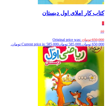
کتاب کار املای اول دبستان
٪
10
650,000
تومان
Original price was:
650,000 تومان.
585,000
تومان
Current price is: 585,000 تومان.