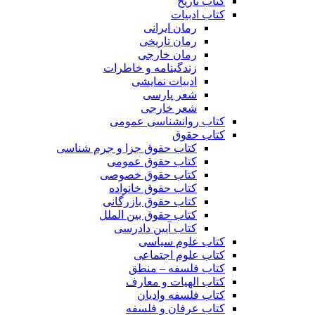
کتاب تاریخ
کتاب ادبیات
رمان ایرانی
رمان تاریخی
رمان خارجی
زندگینامه و خاطرات
ادبیات نمایشی
شعر پارسی
شعر خارجی
کتاب روانشناسی عمومی
کتاب حقوق
کتاب حقوق جزا و جرم شناسی
کتاب حقوق عمومی
کتاب حقوق خصوصی
کتاب حقوق خانواده
کتاب حقوق بازرگانی
کتاب حقوق بین الملل
کتاب آیین دادرسی
کتاب علوم سیاسی
کتاب علوم اجتماعی
کتاب فلسفه – منطق
کتاب الهیات و معارف
کتاب فلسفه وادیان
کتاب عرفان و فلسفه