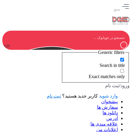
منو
earch
Generic filters
Search in title
Exact matches only
ورود/ثبت نام
وارد شوید
کاربر جدید هستید؟
ثبت نام
پیشخوان
سفارش ها
دانلود ها
آدرس
علاقه مندی ها
اعلانات من