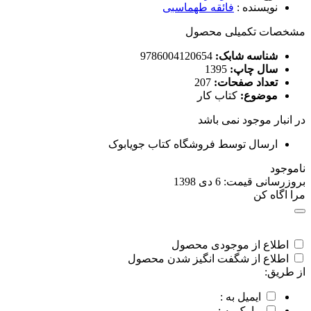
نویسنده
:
فائقه طهماسبی
مشخصات تکمیلی محصول
شناسه شابک:
9786004120654
سال چاپ:
1395
تعداد صفحات:
207
موضوع:
کتاب کار
در انبار موجود نمی باشد
ارسال توسط فروشگاه کتاب جویابوک
ناموجود
بروزرسانی قیمت:
6 دی 1398
مرا اگاه کن
اطلاع از موجودی محصول
اطلاع از شگفت انگیز شدن محصول
از طریق:
ایمیل به :
پیامک به :