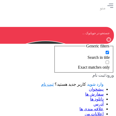
منو
Generic filters
Search in title
Exact matches only
ورود/ثبت نام
وارد شوید
کاربر جدید هستید؟
ثبت نام
پیشخوان
سفارش ها
دانلود ها
آدرس
علاقه مندی ها
اعلانات من