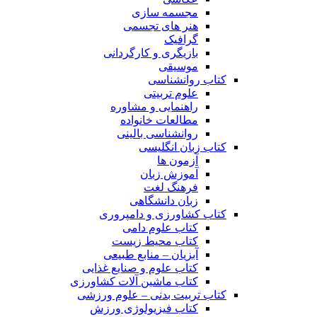
مجسمه سازی
هنر های تجسمی
گرافیک
بازیگری و کارگردانی
موسیقی
کتاب روانشناسی
علوم تربیتی
راهنمایی و مشاوره
مطالعات خانواده
روانشناسی بالینی
کتاب زبان انگلیسی
آزمون ها
آموزش زبان
فرهنگ لغت
زبان دانشگاهی
کتاب کشاورزی و دامپروری
کتاب علوم دامی
کتاب محیط زیست
آبزیان – منابع طبیعی
کتاب علوم و صنایع غذایی
کتاب ماشین آلات کشاورزی
کتاب تربیت بدنی – علوم ورزشی
کتاب فیزیولوژی ورزش