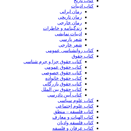
کتاب تاریخ
کتاب ادبیات
رمان ایرانی
رمان تاریخی
رمان خارجی
زندگینامه و خاطرات
ادبیات نمایشی
شعر پارسی
شعر خارجی
کتاب روانشناسی عمومی
کتاب حقوق
کتاب حقوق جزا و جرم شناسی
کتاب حقوق عمومی
کتاب حقوق خصوصی
کتاب حقوق خانواده
کتاب حقوق بازرگانی
کتاب حقوق بین الملل
کتاب آیین دادرسی
کتاب علوم سیاسی
کتاب علوم اجتماعی
کتاب فلسفه – منطق
کتاب الهیات و معارف
کتاب فلسفه وادیان
کتاب عرفان و فلسفه