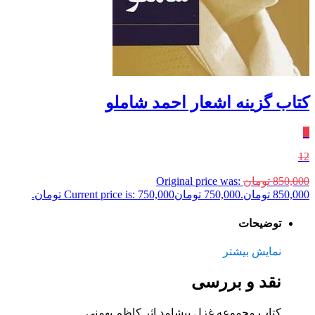
کتاب گزینه اشعار احمد شاملو
٪
12
850,000
تومان
Original price was:
850,000 تومان.
750,000
تومان
Current price is: 750,000 تومان.
توضیحات
نمایش بیشتر
نقد و بررسی
کتاب مجموعه غزل پیشامد اثر کاظم بهمنی