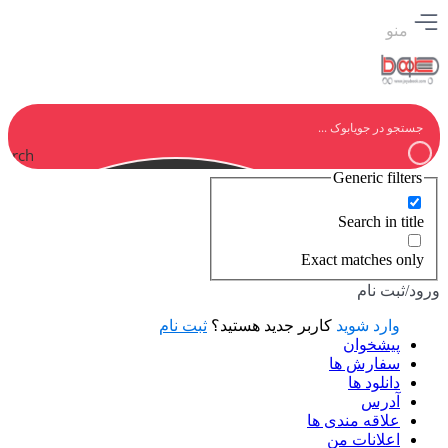
منو
earch
Generic filters
Search in title
Exact matches only
ورود/ثبت نام
وارد شوید
کاربر جدید هستید؟
ثبت نام
پیشخوان
سفارش ها
دانلود ها
آدرس
علاقه مندی ها
اعلانات من