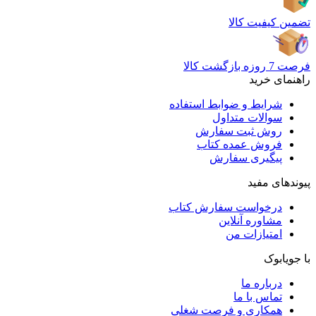
تضمین کیفیت کالا
فرصت 7 روزه بازگشت کالا
راهنمای خرید
شرایط و ضوابط استفاده
سوالات متداول
روش ثبت سفارش
فروش عمده کتاب
پیگیری سفارش
پیوندهای مفید
درخواست سفارش کتاب
مشاوره آنلاین
امتیازات من
با جویابوک
درباره ما
تماس با ما
همکاری و فرصت شغلی