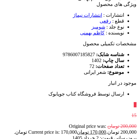
ویژگی های محصول
انتشارات
:
انتشارات نیماژ
قطع
:
رقعی
نوع جلد
:
شومیز
نویسنده
:
کاظم بهمنی
مشخصات تکمیلی محصول
شناسه شابک:
9786007185827
سال چاپ:
1402
تعداد صفحات:
72
موضوع:
شعر ایرانی
موجود در انبار
ارسال توسط فروشگاه کتاب جویابوک
٪
15
200,000
تومان
Original price was:
200,000 تومان.
170,000
تومان
Current price is: 170,000 تومان.
بروزرسانی قیمت:
2 خرداد 1405