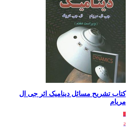
کتاب تشریح مسائل دینامیک اثر جی ال
مریام
٪
2