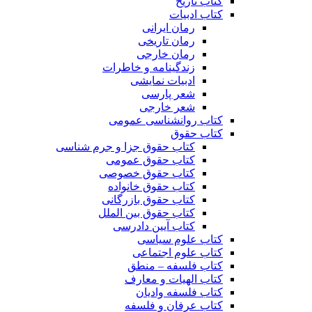
کتاب تاریخ
کتاب ادبیات
رمان ایرانی
رمان تاریخی
رمان خارجی
زندگینامه و خاطرات
ادبیات نمایشی
شعر پارسی
شعر خارجی
کتاب روانشناسی عمومی
کتاب حقوق
کتاب حقوق جزا و جرم شناسی
کتاب حقوق عمومی
کتاب حقوق خصوصی
کتاب حقوق خانواده
کتاب حقوق بازرگانی
کتاب حقوق بین الملل
کتاب آیین دادرسی
کتاب علوم سیاسی
کتاب علوم اجتماعی
کتاب فلسفه – منطق
کتاب الهیات و معارف
کتاب فلسفه وادیان
کتاب عرفان و فلسفه