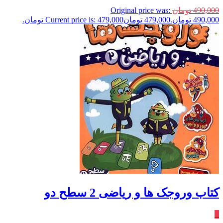
490,000
تومان
Original price was:
490,000 تومان.
479,000
تومان
Current price is: 479,000 تومان.
کتاب وروجک‌ ها‌ و ریاضی 2 سطح‌ دو
٪