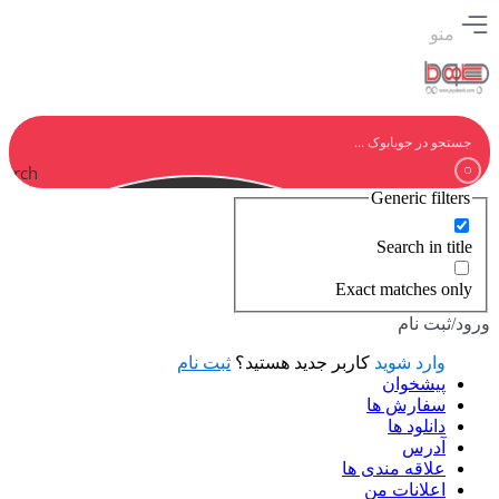
منو
earch
Generic filters
Search in title
Exact matches only
ورود/ثبت نام
وارد شوید
کاربر جدید هستید؟
ثبت نام
پیشخوان
سفارش ها
دانلود ها
آدرس
علاقه مندی ها
اعلانات من