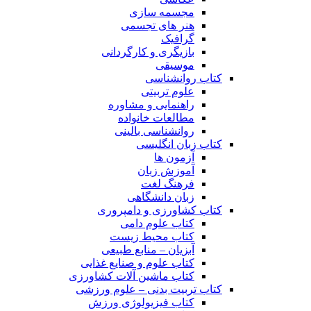
مجسمه سازی
هنر های تجسمی
گرافیک
بازیگری و کارگردانی
موسیقی
کتاب روانشناسی
علوم تربیتی
راهنمایی و مشاوره
مطالعات خانواده
روانشناسی بالینی
کتاب زبان انگلیسی
آزمون ها
آموزش زبان
فرهنگ لغت
زبان دانشگاهی
کتاب کشاورزی و دامپروری
کتاب علوم دامی
کتاب محیط زیست
آبزیان – منابع طبیعی
کتاب علوم و صنایع غذایی
کتاب ماشین آلات کشاورزی
کتاب تربیت بدنی – علوم ورزشی
کتاب فیزیولوژی ورزش