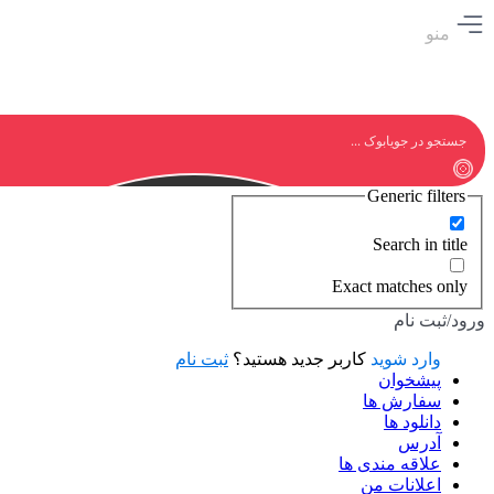
منو
Generic filters
Search in title
Exact matches only
ورود/ثبت نام
وارد شوید
کاربر جدید هستید؟
ثبت نام
پیشخوان
سفارش ها
دانلود ها
آدرس
علاقه مندی ها
اعلانات من