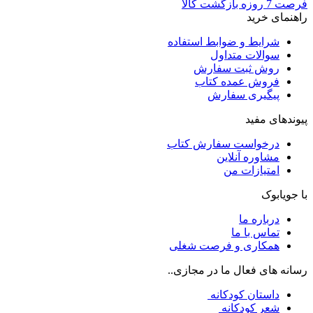
فرصت 7 روزه بازگشت کالا
راهنمای خرید
شرایط و ضوابط استفاده
سوالات متداول
روش ثبت سفارش
فروش عمده کتاب
پیگیری سفارش
پیوندهای مفید
درخواست سفارش کتاب
مشاوره آنلاین
امتیازات من
با جویابوک
درباره ما
تماس با ما
همکاری و فرصت شغلی
رسانه های فعال ما در مجازی..
داستان کودکانه
شعر کودکانه