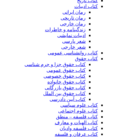
کتاب تاریخ
کتاب ادبیات
رمان ایرانی
رمان تاریخی
رمان خارجی
زندگینامه و خاطرات
ادبیات نمایشی
شعر پارسی
شعر خارجی
کتاب روانشناسی عمومی
کتاب حقوق
کتاب حقوق جزا و جرم شناسی
کتاب حقوق عمومی
کتاب حقوق خصوصی
کتاب حقوق خانواده
کتاب حقوق بازرگانی
کتاب حقوق بین الملل
کتاب آیین دادرسی
کتاب علوم سیاسی
کتاب علوم اجتماعی
کتاب فلسفه – منطق
کتاب الهیات و معارف
کتاب فلسفه وادیان
کتاب عرفان و فلسفه