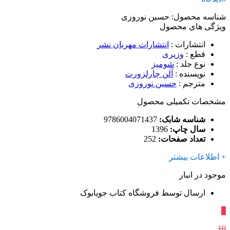
شناسه محصول:
حسین نوروزی
ویژگی های محصول
انتشارات
:
انتشارات مهربان نشر
قطع
:
وزیری
نوع جلد
:
شومیز
نویسنده
:
آلن چارلزورت
مترجم
:
حسین نوروزی
مشخصات تکمیلی محصول
شناسه شابک:
9786004071437
سال چاپ:
1396
تعداد صفحات:
252
+ اطلاعات بیشتر
موجود در انبار
ارسال توسط فروشگاه کتاب جویابوک
٪
10