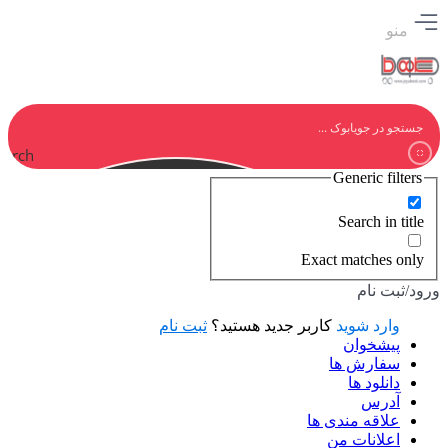
منو
earch
Generic filters
Search in title
Exact matches only
ورود/ثبت نام
وارد شوید
کاربر جدید هستید؟
ثبت نام
پیشخوان
سفارش ها
دانلود ها
آدرس
علاقه مندی ها
اعلانات من