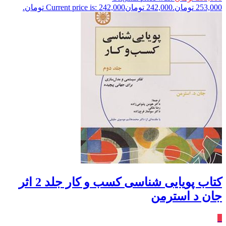
253,000 تومان.
242,000
تومان
Current price is: 242,000 تومان.
کتاب پویایی شناسی کسب و کار جلد 2 اثر
جان د استرمن
٪