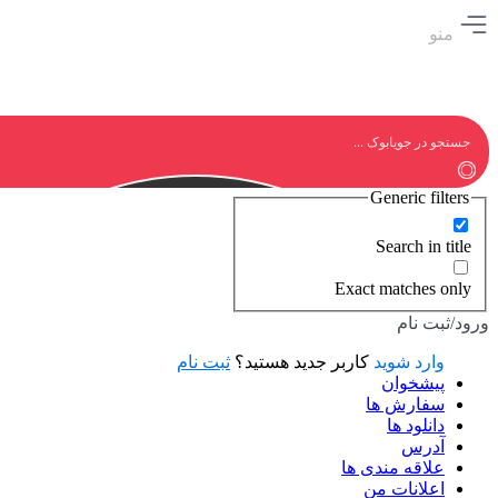
منو
Generic filters
Search in title
Exact matches only
ورود/ثبت نام
وارد شوید
کاربر جدید هستید؟
ثبت نام
پیشخوان
سفارش ها
دانلود ها
آدرس
علاقه مندی ها
اعلانات من