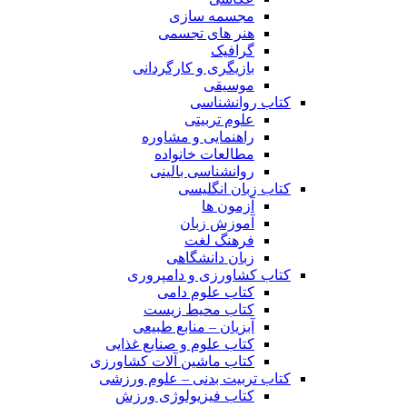
مجسمه سازی
هنر های تجسمی
گرافیک
بازیگری و کارگردانی
موسیقی
کتاب روانشناسی
علوم تربیتی
راهنمایی و مشاوره
مطالعات خانواده
روانشناسی بالینی
کتاب زبان انگلیسی
آزمون ها
آموزش زبان
فرهنگ لغت
زبان دانشگاهی
کتاب کشاورزی و دامپروری
کتاب علوم دامی
کتاب محیط زیست
آبزیان – منابع طبیعی
کتاب علوم و صنایع غذایی
کتاب ماشین آلات کشاورزی
کتاب تربیت بدنی – علوم ورزشی
کتاب فیزیولوژی ورزش