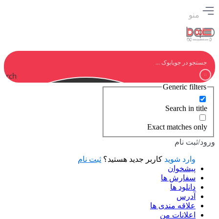
منو
earch
Generic filters
Search in title
Exact matches only
ورود/ثبت نام
وارد شوید
کاربر جدید هستید؟
ثبت نام
پیشخوان
سفارش ها
دانلود ها
آدرس
علاقه مندی ها
اعلانات من