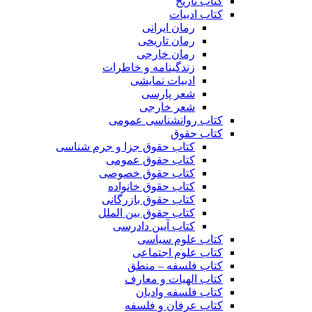
کتاب تاریخ
کتاب ادبیات
رمان ایرانی
رمان تاریخی
رمان خارجی
زندگینامه و خاطرات
ادبیات نمایشی
شعر پارسی
شعر خارجی
کتاب روانشناسی عمومی
کتاب حقوق
کتاب حقوق جزا و جرم شناسی
کتاب حقوق عمومی
کتاب حقوق خصوصی
کتاب حقوق خانواده
کتاب حقوق بازرگانی
کتاب حقوق بین الملل
کتاب آیین دادرسی
کتاب علوم سیاسی
کتاب علوم اجتماعی
کتاب فلسفه – منطق
کتاب الهیات و معارف
کتاب فلسفه وادیان
کتاب عرفان و فلسفه