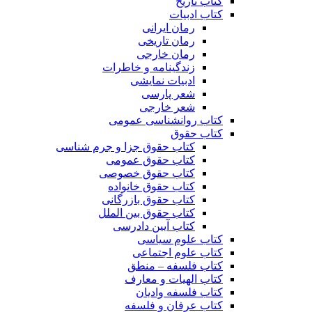
کتاب تاریخ
کتاب ادبیات
رمان ایرانی
رمان تاریخی
رمان خارجی
زندگینامه و خاطرات
ادبیات نمایشی
شعر پارسی
شعر خارجی
کتاب روانشناسی عمومی
کتاب حقوق
کتاب حقوق جزا و جرم شناسی
کتاب حقوق عمومی
کتاب حقوق خصوصی
کتاب حقوق خانواده
کتاب حقوق بازرگانی
کتاب حقوق بین الملل
کتاب آیین دادرسی
کتاب علوم سیاسی
کتاب علوم اجتماعی
کتاب فلسفه – منطق
کتاب الهیات و معارف
کتاب فلسفه وادیان
کتاب عرفان و فلسفه