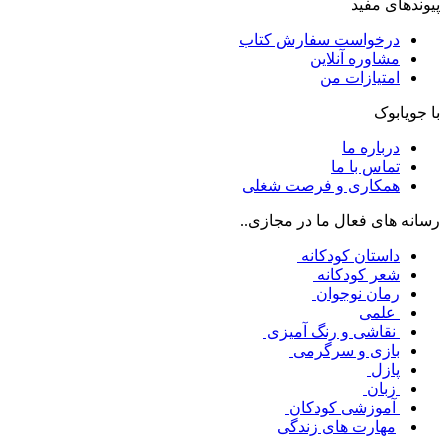
پیوندهای مفید
درخواست سفارش کتاب
مشاوره آنلاین
امتیازات من
با جویابوک
درباره ما
تماس با ما
همکاری و فرصت شغلی
رسانه های فعال ما در مجازی..
داستان کودکانه
شعر کودکانه
رمان نوجوان
علمی
نقاشی و رنگ آمیزی
بازی و سرگرمی
پازل
زبان
آموزشی کودکان
مهارت های زندگی