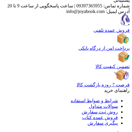
پشتیبانی
شماره تماس:
09397365955
|
ساعت پاسخگویی از ساعت 9 تا 20
آدرس ایمیل:
info@joyabook.com
فروش عمده تلفنی
پرداخت امن از درگاه بانکی
تضمین کیفیت کالا
فرصت 7 روزه بازگشت کالا
راهنمای خرید
شرایط و ضوابط استفاده
سوالات متداول
روش ثبت سفارش
فروش عمده کتاب
پیگیری سفارش