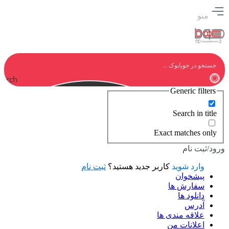
منو
earch
Generic filters
Search in title
Exact matches only
ورود/ثبت نام
وارد شوید
کاربر جدید هستید؟
ثبت نام
پیشخوان
سفارش ها
دانلود ها
آدرس
علاقه مندی ها
اعلانات من