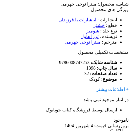
شناسه محصول:
میترا نوحی جهرمی
ویژگی های محصول
انتشارات
:
انتشارات با فرزندان
قطع
:
خشتی
نوع جلد
:
شومیز
نویسنده
:
ترزا هاول
مترجم
:
میترا نوحی جهرمی
مشخصات تکمیلی محصول
شناسه شابک:
9786008747253
سال چاپ:
1398
تعداد صفحات:
32
موضوع:
کودک
+ اطلاعات بیشتر
در انبار موجود نمی باشد
ارسال توسط فروشگاه کتاب جویابوک
ناموجود
بروزرسانی قیمت:
4 شهریور 1404