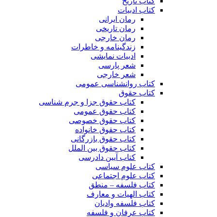
کتاب تاریخ
کتاب ادبیات
رمان ایرانی
رمان تاریخی
رمان خارجی
زندگینامه و خاطرات
ادبیات نمایشی
شعر پارسی
شعر خارجی
کتاب روانشناسی عمومی
کتاب حقوق
کتاب حقوق جزا و جرم شناسی
کتاب حقوق عمومی
کتاب حقوق خصوصی
کتاب حقوق خانواده
کتاب حقوق بازرگانی
کتاب حقوق بین الملل
کتاب آیین دادرسی
کتاب علوم سیاسی
کتاب علوم اجتماعی
کتاب فلسفه – منطق
کتاب الهیات و معارف
کتاب فلسفه وادیان
کتاب عرفان و فلسفه