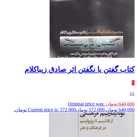
کتاب گفتن یا نگفتن اثر صادق زیباکلام
٪
11
640,000
تومان
Original price was:
640,000 تومان.
572,000
تومان
Current price is: 572,000 تومان.