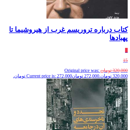
کتاب درباره تروریسم غرب از هیروشیما تا
پهبادها
٪
15
320,000
تومان
Original price was:
320,000 تومان.
272,000
تومان
Current price is: 272,000 تومان.