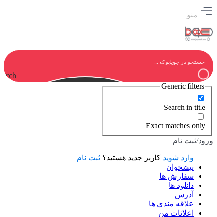
منو
earch
Generic filters
Search in title
Exact matches only
ورود/ثبت نام
وارد شوید
کاربر جدید هستید؟
ثبت نام
پیشخوان
سفارش ها
دانلود ها
آدرس
علاقه مندی ها
اعلانات من