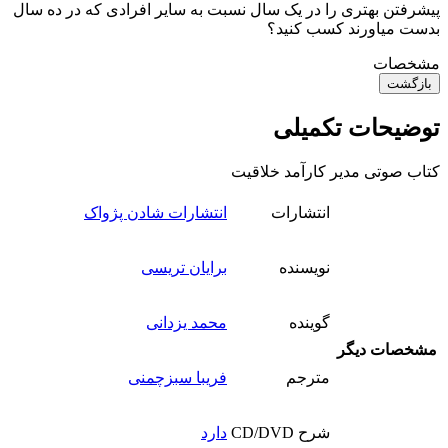
پیشرفتن بهتری را در یک سال نسبت به سایر افرادی که در ده سال
بدست میاورند کسب کنید؟
مشخصات
بازگشت
توضیحات تکمیلی
کتاب صوتی مدیر کارآمد خلاقیت
انتشارات
انتشارات شادن پژواک
نویسنده
برایان تریسی
گوینده
محمد یزدانی
مشخصات دیگر
مترجم
فریبا سبزچمنی
شرح CD/DVD
دارد