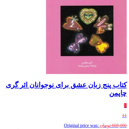
کتاب پنج زبان عشق برای نوجوانان اثر گری
چاپمن
٪
11
668,000
تومان
Original price was: