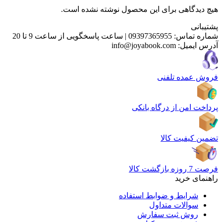
هیچ دیدگاهی برای این محصول نوشته نشده است.
پشتیبانی
شماره تماس:
09397365955
|
ساعت پاسخگویی از ساعت 9 تا 20
آدرس ایمیل:
info@joyabook.com
فروش عمده تلفنی
پرداخت امن از درگاه بانکی
تضمین کیفیت کالا
فرصت 7 روزه بازگشت کالا
راهنمای خرید
شرایط و ضوابط استفاده
سوالات متداول
روش ثبت سفارش