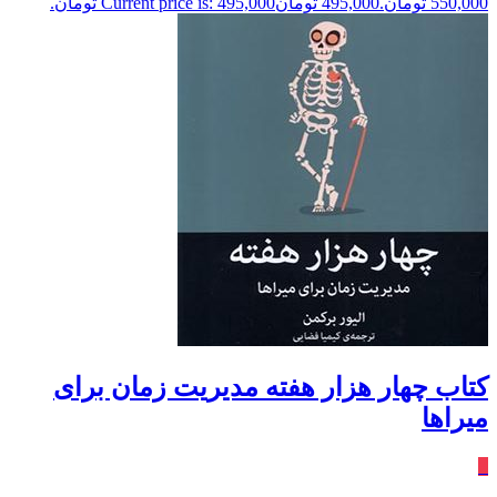
550,000 تومان.
495,000
تومان
Current price is: 495,000 تومان.
کتاب چهار هزار هفته مدیریت‌ زمان‌ برای‌
میراها
٪