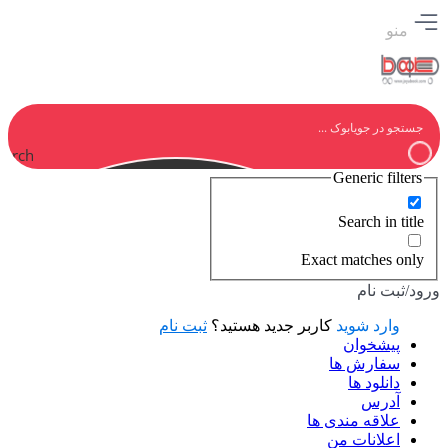
منو
earch
Generic filters
Search in title
Exact matches only
ورود/ثبت نام
وارد شوید
کاربر جدید هستید؟
ثبت نام
پیشخوان
سفارش ها
دانلود ها
آدرس
علاقه مندی ها
اعلانات من