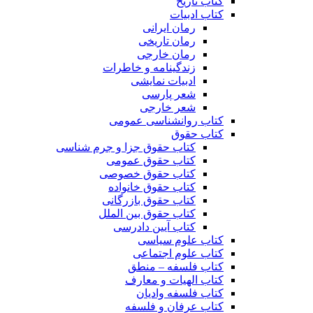
کتاب تاریخ
کتاب ادبیات
رمان ایرانی
رمان تاریخی
رمان خارجی
زندگینامه و خاطرات
ادبیات نمایشی
شعر پارسی
شعر خارجی
کتاب روانشناسی عمومی
کتاب حقوق
کتاب حقوق جزا و جرم شناسی
کتاب حقوق عمومی
کتاب حقوق خصوصی
کتاب حقوق خانواده
کتاب حقوق بازرگانی
کتاب حقوق بین الملل
کتاب آیین دادرسی
کتاب علوم سیاسی
کتاب علوم اجتماعی
کتاب فلسفه – منطق
کتاب الهیات و معارف
کتاب فلسفه وادیان
کتاب عرفان و فلسفه