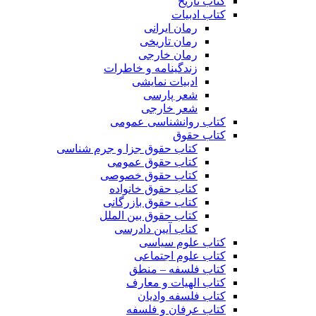
کتاب تاریخ
کتاب ادبیات
رمان ایرانی
رمان تاریخی
رمان خارجی
زندگینامه و خاطرات
ادبیات نمایشی
شعر پارسی
شعر خارجی
کتاب روانشناسی عمومی
کتاب حقوق
کتاب حقوق جزا و جرم شناسی
کتاب حقوق عمومی
کتاب حقوق خصوصی
کتاب حقوق خانواده
کتاب حقوق بازرگانی
کتاب حقوق بین الملل
کتاب آیین دادرسی
کتاب علوم سیاسی
کتاب علوم اجتماعی
کتاب فلسفه – منطق
کتاب الهیات و معارف
کتاب فلسفه وادیان
کتاب عرفان و فلسفه