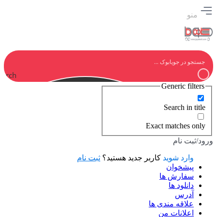
منو
earch
Generic filters
Search in title
Exact matches only
ورود/ثبت نام
وارد شوید
کاربر جدید هستید؟
ثبت نام
پیشخوان
سفارش ها
دانلود ها
آدرس
علاقه مندی ها
اعلانات من