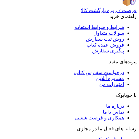
فرصت 7 روزه بازگشت کالا
راهنمای خرید
شرایط و ضوابط استفاده
سوالات متداول
روش ثبت سفارش
فروش عمده کتاب
پیگیری سفارش
پیوندهای مفید
درخواست سفارش کتاب
مشاوره آنلاین
امتیازات من
با جویابوک
درباره ما
تماس با ما
همکاری و فرصت شغلی
رسانه های فعال ما در مجازی..