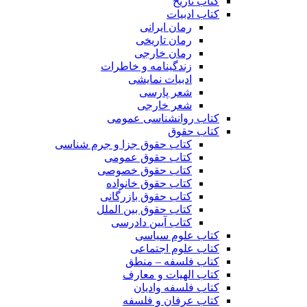
کتاب تاریخ
کتاب ادبیات
رمان ایرانی
رمان تاریخی
رمان خارجی
زندگینامه و خاطرات
ادبیات نمایشی
شعر پارسی
شعر خارجی
کتاب روانشناسی عمومی
کتاب حقوق
کتاب حقوق جزا و جرم شناسی
کتاب حقوق عمومی
کتاب حقوق خصوصی
کتاب حقوق خانواده
کتاب حقوق بازرگانی
کتاب حقوق بین الملل
کتاب آیین دادرسی
کتاب علوم سیاسی
کتاب علوم اجتماعی
کتاب فلسفه – منطق
کتاب الهیات و معارف
کتاب فلسفه وادیان
کتاب عرفان و فلسفه