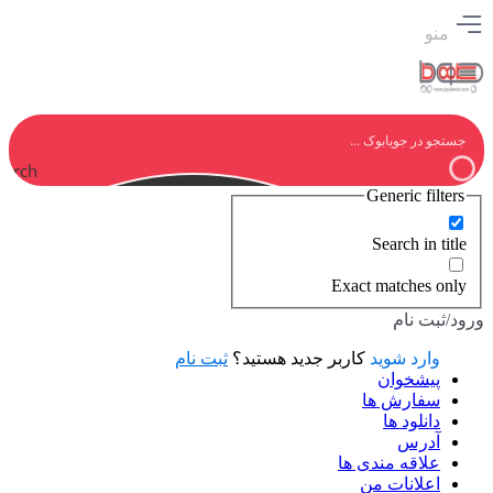
منو
earch
Generic filters
Search in title
Exact matches only
ورود/ثبت نام
وارد شوید
کاربر جدید هستید؟
ثبت نام
پیشخوان
سفارش ها
دانلود ها
آدرس
علاقه مندی ها
اعلانات من