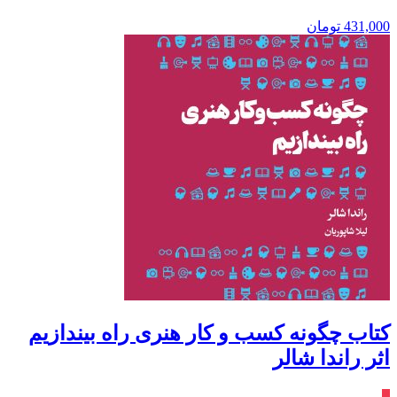
431,000
تومان
کتاب چگونه کسب و کار هنری راه بیندازیم
اثر راندا شالر
٪