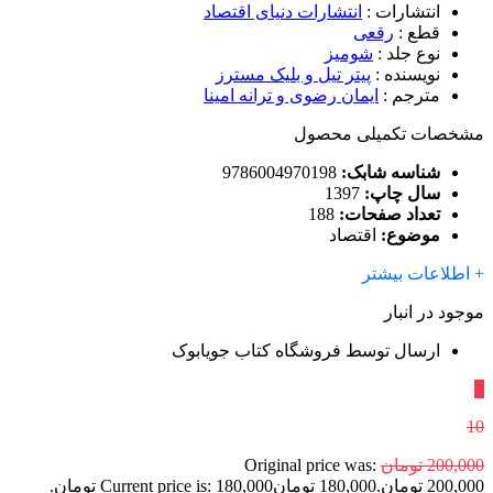
انتشارات
:
انتشارات دنیای اقتصاد
قطع
:
رقعی
نوع جلد
:
شومیز
نویسنده
:
پیتر تیل و بلیک مسترز
مترجم
:
ایمان رضوی و ترانه امینا
مشخصات تکمیلی محصول
شناسه شابک:
9786004970198
سال چاپ:
1397
تعداد صفحات:
188
موضوع:
اقتصاد
+ اطلاعات بیشتر
موجود در انبار
ارسال توسط فروشگاه کتاب جویابوک
٪
10
200,000
تومان
Original price was:
200,000 تومان.
180,000
تومان
Current price is: 180,000 تومان.