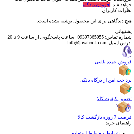
خواهد شد.
افزودن دیدگاه
نظرات کاربران
هیچ دیدگاهی برای این محصول نوشته نشده است.
پشتیبانی
شماره تماس:
09397365955
|
ساعت پاسخگویی از ساعت 9 تا 20
آدرس ایمیل:
info@joyabook.com
فروش عمده تلفنی
پرداخت امن از درگاه بانکی
تضمین کیفیت کالا
فرصت 7 روزه بازگشت کالا
راهنمای خرید
شرایط و ضوابط استفاده