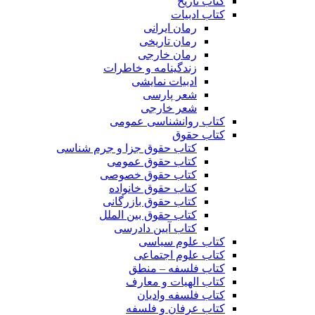
کتاب تاریخ
کتاب ادبیات
رمان ایرانی
رمان تاریخی
رمان خارجی
زندگینامه و خاطرات
ادبیات نمایشی
شعر پارسی
شعر خارجی
کتاب روانشناسی عمومی
کتاب حقوق
کتاب حقوق جزا و جرم شناسی
کتاب حقوق عمومی
کتاب حقوق خصوصی
کتاب حقوق خانواده
کتاب حقوق بازرگانی
کتاب حقوق بین الملل
کتاب آیین دادرسی
کتاب علوم سیاسی
کتاب علوم اجتماعی
کتاب فلسفه – منطق
کتاب الهیات و معارف
کتاب فلسفه وادیان
کتاب عرفان و فلسفه