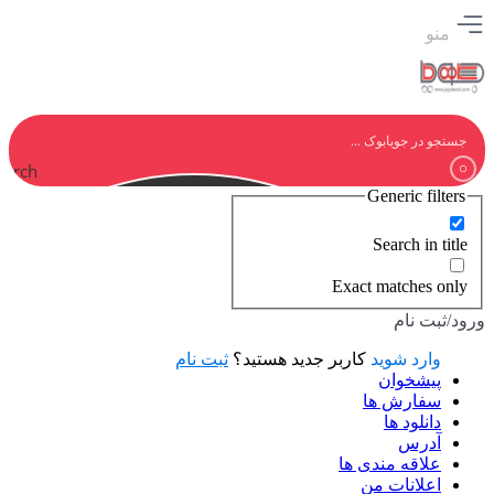
منو
earch
Generic filters
Search in title
Exact matches only
ورود/ثبت نام
وارد شوید
کاربر جدید هستید؟
ثبت نام
پیشخوان
سفارش ها
دانلود ها
آدرس
علاقه مندی ها
اعلانات من