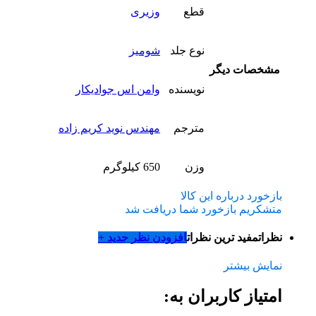
قطع
وزیری
نوع جلد
شومیز
مشخصات دیگر
نویسنده
وامن اس جواديکار
مترجم
مهندس نوید کریم زاده
وزن
650 کیلوگرم
بازخورد درباره این کالا
متشکریم بازخورد شما دریافت شد
نظرات
مفید ترین نظرات
افزودن نظر جدید +
نمایش بیشتر
امتیاز کاربران به: