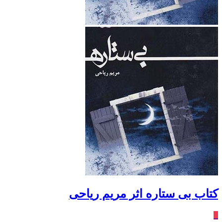
کتاب بی ستاره اثر مریم ریاحی
٪