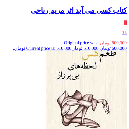
کتاب کسی می آید اثر مریم ریاحی
٪
15
600,000
تومان
Original price was:
600,000 تومان.
510,000
تومان
Current price is: 510,000 تومان.