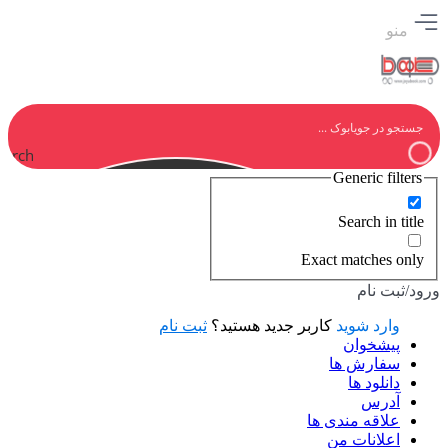
منو
earch
Generic filters
Search in title
Exact matches only
ورود/ثبت نام
وارد شوید
کاربر جدید هستید؟
ثبت نام
پیشخوان
سفارش ها
دانلود ها
آدرس
علاقه مندی ها
اعلانات من