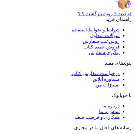
فرصت 7 روزه بازگشت کالا
راهنمای خرید
شرایط و ضوابط استفاده
سوالات متداول
روش ثبت سفارش
فروش عمده کتاب
پیگیری سفارش
پیوندهای مفید
درخواست سفارش کتاب
مشاوره آنلاین
امتیازات من
با جویابوک
درباره ما
تماس با ما
همکاری و فرصت شغلی
رسانه های فعال ما در مجازی..