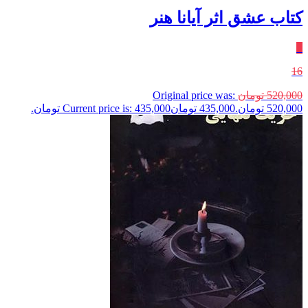
کتاب عشق اثر آیانا هنر
٪
16
520,000
تومان
Original price was:
520,000 تومان.
435,000
تومان
Current price is: 435,000 تومان.