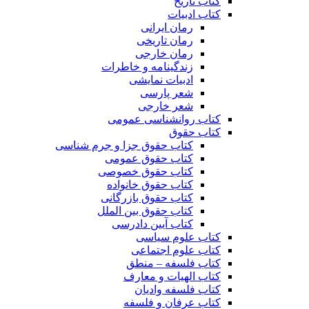
کتاب تاریخ
کتاب ادبیات
رمان ایرانی
رمان تاریخی
رمان خارجی
زندگینامه و خاطرات
ادبیات نمایشی
شعر پارسی
شعر خارجی
کتاب روانشناسی عمومی
کتاب حقوق
کتاب حقوق جزا و جرم شناسی
کتاب حقوق عمومی
کتاب حقوق خصوصی
کتاب حقوق خانواده
کتاب حقوق بازرگانی
کتاب حقوق بین الملل
کتاب آیین دادرسی
کتاب علوم سیاسی
کتاب علوم اجتماعی
کتاب فلسفه – منطق
کتاب الهیات و معارف
کتاب فلسفه وادیان
کتاب عرفان و فلسفه