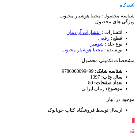
0
دیدگاه
شناسه محصول:
مجتبا هوشیار محبوب
ویژگی های محصول
انتشارات
:
انتشارات آرادمان
قطع
:
رقعی
نوع جلد
:
شومیز
نویسنده
:
مجتبا هوشیار محبوب
مشخصات تکمیلی محصول
شناسه شابک:
9786008099499
سال چاپ:
1397
تعداد صفحات:
80
موضوع:
رمان ایرانی
موجود در انبار
ارسال توسط فروشگاه کتاب جویابوک
٪
12