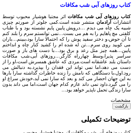
کتاب روزهای آبی شب مکافات
کتاب روزهای آبی شب مکافات
اثر مجتبا هوشیار محبوب توسط
انتشارات
آرادمان
منتشر شده است.کمی جلوتر از صورتم چیزی
شبیه یک چاه می دیدم …درویش پایین پایم نشسته بود و با طناب
کلفتی مچ پاهایم را به هم می بست…نمی توانستم سرم را بلند کنم
تا آن حوض،و دختر سفید پوش را که احتمالا سارا بود،ببینم…باران
می کوبید روی سرم…تن له شده ام را کشید کنار چاه و انداختم
پایین…همه چیز مثل رعد و برق بود…با دست های باز و صورت
سراسر پذیرا،وسط چهارراه کارگر…روزهای آبی،شب مکافات
داستان بلند عاشقانه است.مردی که عاشق همسرش است،او را از
دست می دهد،اما نمی تواند این فقدان را بپذیرد.به دنبالش می
رود.اول،با دستگاهی که نامش را زنده خاطرات گذاشته سارا بارها
به این جهان احضار می کند و بعد که سارا نمی آید،خودش سراغ او
را می گیرد.داود نمی داند عازم کدام جهان است،اما می داند بدون
سارا زندگی تحمل ناپذیر خواهد بود…
مشخصات
بازگشت
توضیحات تکمیلی
کتاب روزهای آبی شب مکافات اثر مجتبا هوشیار محبوب