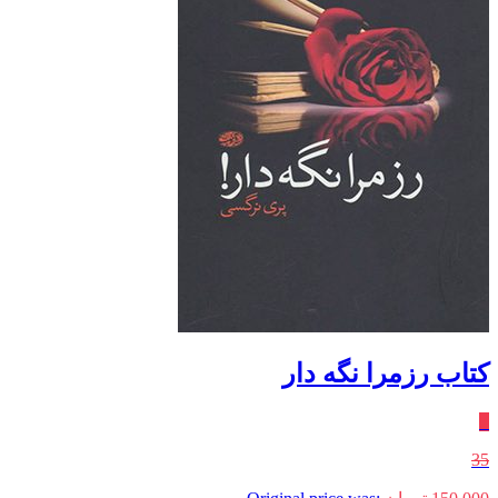
کتاب رزمرا نگه دار
٪
35