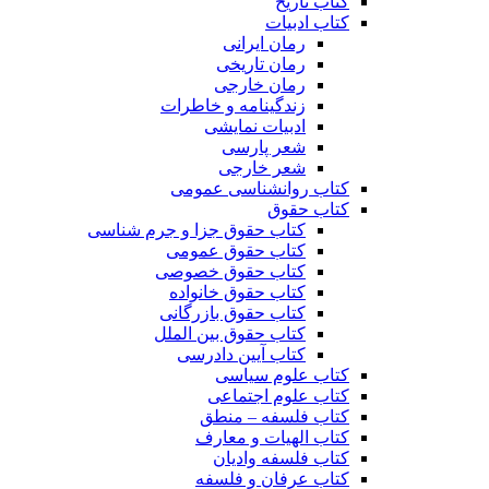
کتاب تاریخ
کتاب ادبیات
رمان ایرانی
رمان تاریخی
رمان خارجی
زندگینامه و خاطرات
ادبیات نمایشی
شعر پارسی
شعر خارجی
کتاب روانشناسی عمومی
کتاب حقوق
کتاب حقوق جزا و جرم شناسی
کتاب حقوق عمومی
کتاب حقوق خصوصی
کتاب حقوق خانواده
کتاب حقوق بازرگانی
کتاب حقوق بین الملل
کتاب آیین دادرسی
کتاب علوم سیاسی
کتاب علوم اجتماعی
کتاب فلسفه – منطق
کتاب الهیات و معارف
کتاب فلسفه وادیان
کتاب عرفان و فلسفه