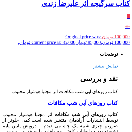
کتاب سرگیجه اثر علیرضا زندی
٪
15
100,000
تومان
Original price was:
100,000 تومان.
85,000
تومان
Current price is: 85,000 تومان.
توضیحات
نمایش بیشتر
نقد و بررسی
کتاب روزهای آبی شب مکافات اثر مجتبا هوشیار محبوب
کتاب روزهای آبی شب مکافات
کتاب روزهای آبی شب مکافات
اثر مجتبا هوشیار محبوب
توسط انتشارات
آرادمان
منتشر شده است.کمی جلوتر از
صورتم چیزی شبیه یک چاه می دیدم …درویش پایین پایم
نشسته بود و با طناب کلفتی مچ پاهایم را به هم می بست…