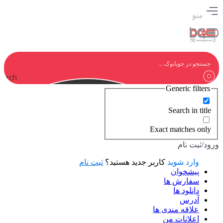
منو
earch
Generic filters
Search in title
Exact matches only
ورود/ثبت نام
وارد شوید
کاربر جدید هستید؟
ثبت نام
پیشخوان
سفارش ها
دانلود ها
آدرس
علاقه مندی ها
اعلانات من