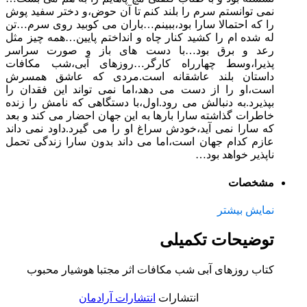
نمی توانستم سرم را بلند کنم تا آن حوض،و دختر سفید پوش
را که احتمالا سارا بود،ببینم…باران می کوبید روی سرم…تن
له شده ام را کشید کنار چاه و انداختم پایین…همه چیز مثل
رعد و برق بود…با دست های باز و صورت سراسر
پذیرا،وسط چهارراه کارگر…روزهای آبی،شب مکافات
داستان بلند عاشقانه است.مردی که عاشق همسرش
است،او را از دست می دهد،اما نمی تواند این فقدان را
بپذیرد.به دنبالش می رود.اول،با دستگاهی که نامش را زنده
خاطرات گذاشته سارا بارها به این جهان احضار می کند و بعد
که سارا نمی آید،خودش سراغ او را می گیرد.داود نمی داند
عازم کدام جهان است،اما می داند بدون سارا زندگی تحمل
ناپذیر خواهد بود…
مشخصات
نمایش بیشتر
توضیحات تکمیلی
کتاب روزهای آبی شب مکافات اثر مجتبا هوشیار محبوب
انتشارات
انتشارات آرادمان