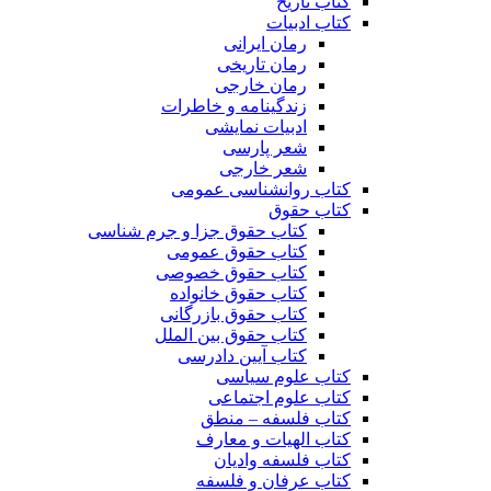
کتاب تاریخ
کتاب ادبیات
رمان ایرانی
رمان تاریخی
رمان خارجی
زندگینامه و خاطرات
ادبیات نمایشی
شعر پارسی
شعر خارجی
کتاب روانشناسی عمومی
کتاب حقوق
کتاب حقوق جزا و جرم شناسی
کتاب حقوق عمومی
کتاب حقوق خصوصی
کتاب حقوق خانواده
کتاب حقوق بازرگانی
کتاب حقوق بین الملل
کتاب آیین دادرسی
کتاب علوم سیاسی
کتاب علوم اجتماعی
کتاب فلسفه – منطق
کتاب الهیات و معارف
کتاب فلسفه وادیان
کتاب عرفان و فلسفه