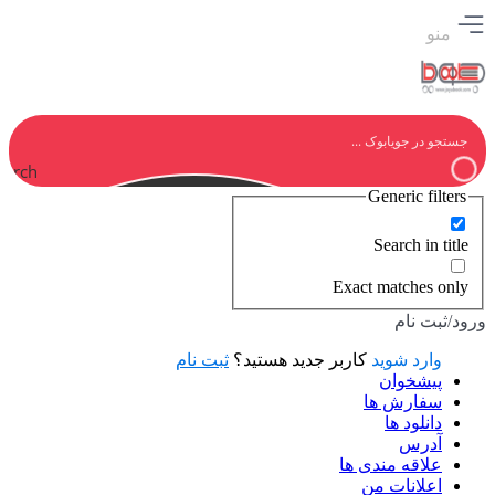
منو
earch
Generic filters
Search in title
Exact matches only
ورود/ثبت نام
وارد شوید
کاربر جدید هستید؟
ثبت نام
پیشخوان
سفارش ها
دانلود ها
آدرس
علاقه مندی ها
اعلانات من