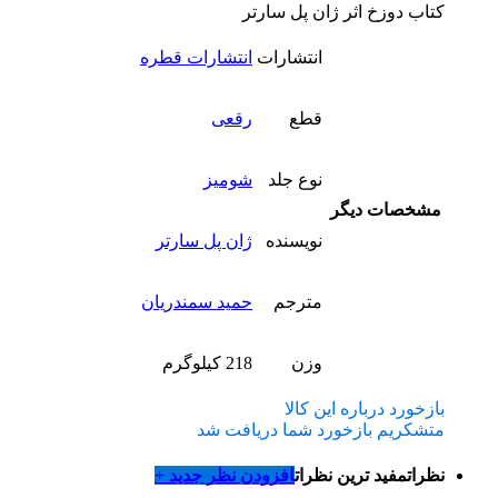
کتاب دوزخ اثر ژان پل سارتر
انتشارات
انتشارات قطره
قطع
رقعی
نوع جلد
شومیز
مشخصات دیگر
نویسنده
ژان پل سارتر
مترجم
حمید سمندریان
وزن
218 کیلوگرم
بازخورد درباره این کالا
متشکریم بازخورد شما دریافت شد
نظرات
مفید ترین نظرات
افزودن نظر جدید +