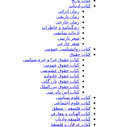
کتاب تاریخ
کتاب ادبیات
رمان ایرانی
رمان تاریخی
رمان خارجی
زندگینامه و خاطرات
ادبیات نمایشی
شعر پارسی
شعر خارجی
کتاب روانشناسی عمومی
کتاب حقوق
کتاب حقوق جزا و جرم شناسی
کتاب حقوق عمومی
کتاب حقوق خصوصی
کتاب حقوق خانواده
کتاب حقوق بازرگانی
کتاب حقوق بین الملل
کتاب آیین دادرسی
کتاب علوم سیاسی
کتاب علوم اجتماعی
کتاب فلسفه – منطق
کتاب الهیات و معارف
کتاب فلسفه وادیان
کتاب عرفان و فلسفه