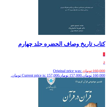
کتاب تاریخ وصاف الحضره جلد چهارم
٪
2
160,000
تومان
Original price was:
160,000 تومان.
157,000
تومان
Current price is: 157,000 تومان.