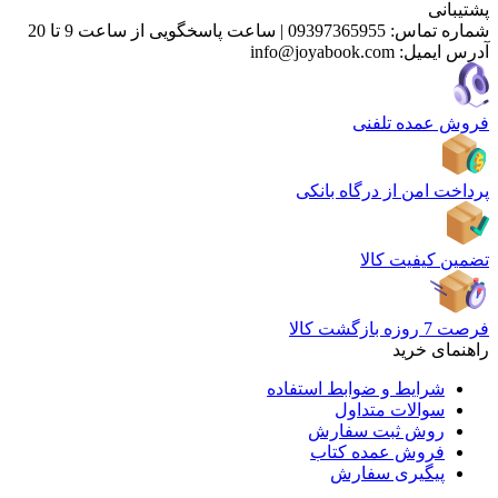
پشتیبانی
شماره تماس:
09397365955
|
ساعت پاسخگویی از ساعت 9 تا 20
آدرس ایمیل:
info@joyabook.com
فروش عمده تلفنی
پرداخت امن از درگاه بانکی
تضمین کیفیت کالا
فرصت 7 روزه بازگشت کالا
راهنمای خرید
شرایط و ضوابط استفاده
سوالات متداول
روش ثبت سفارش
فروش عمده کتاب
پیگیری سفارش