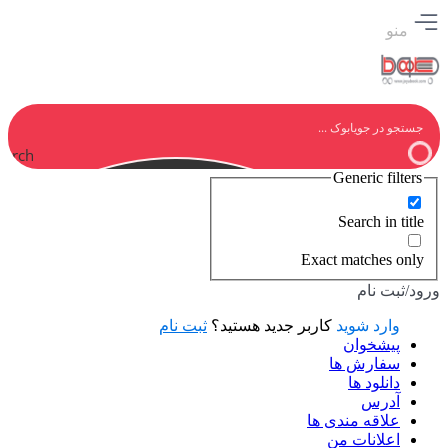
منو
earch
Generic filters
Search in title
Exact matches only
ورود/ثبت نام
وارد شوید
کاربر جدید هستید؟
ثبت نام
پیشخوان
سفارش ها
دانلود ها
آدرس
علاقه مندی ها
اعلانات من