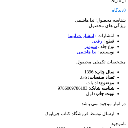
از 0 رای
0
دیدگاه
شناسه محصول:
ندا هاشمی
ویژگی های محصول
انتشارات
:
انتشارات آنیما
قطع
:
رقعی
نوع جلد
:
شومیز
نویسنده
:
ندا هاشمی
مشخصات تکمیلی محصول
سال چاپ:
1396
تعداد صفحات:
236
موضوع:
ادبیات
شناسه شابک:
9786009786183
نوبت چاپ:
اول
در انبار موجود نمی باشد
ارسال توسط فروشگاه کتاب جویابوک
ناموجود