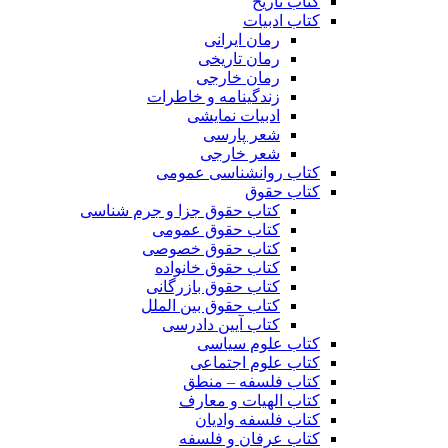
کتاب تاریخ
کتاب ادبیات
رمان ایرانی
رمان تاریخی
رمان خارجی
زندگینامه و خاطرات
ادبیات نمایشی
شعر پارسی
شعر خارجی
کتاب روانشناسی عمومی
کتاب حقوق
کتاب حقوق جزا و جرم شناسی
کتاب حقوق عمومی
کتاب حقوق خصوصی
کتاب حقوق خانواده
کتاب حقوق بازرگانی
کتاب حقوق بین الملل
کتاب آیین دادرسی
کتاب علوم سیاسی
کتاب علوم اجتماعی
کتاب فلسفه – منطق
کتاب الهیات و معارف
کتاب فلسفه وادیان
کتاب عرفان و فلسفه