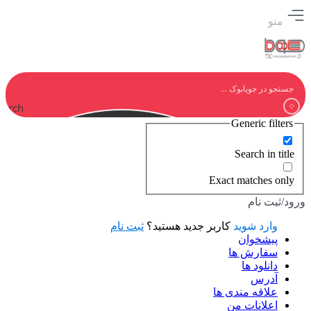
منو
earch
Generic filters
Search in title
Exact matches only
ورود/ثبت نام
وارد شوید
کاربر جدید هستید؟
ثبت نام
پیشخوان
سفارش ها
دانلود ها
آدرس
علاقه مندی ها
اعلانات من