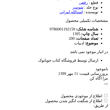
قطع
:
رقعی
نوع جلد
:
شومیز
نویسنده
:
اسدالله امرايي
مشخصات تکمیلی محصول
شناسه شابک:
9786001192159
سال چاپ:
1395
تعداد صفحات:
200
موضوع:
ادبیات
در انبار موجود نمی باشد
ارسال توسط فروشگاه کتاب جویابوک
ناموجود
بروزرسانی قیمت:
11 مهر 1399
مرا اگاه کن
اطلاع از موجودی محصول
اطلاع از شگفت انگیز شدن محصول
از طریق: