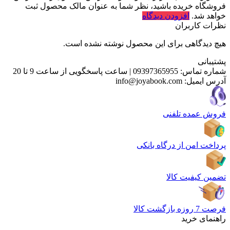
فروشگاه خریده باشید، نظر شما به عنوان مالک محصول ثبت
خواهد شد.
افزودن دیدگاه
نظرات کاربران
هیچ دیدگاهی برای این محصول نوشته نشده است.
پشتیبانی
شماره تماس:
09397365955
|
ساعت پاسخگویی از ساعت 9 تا 20
آدرس ایمیل:
info@joyabook.com
فروش عمده تلفنی
پرداخت امن از درگاه بانکی
تضمین کیفیت کالا
فرصت 7 روزه بازگشت کالا
راهنمای خرید