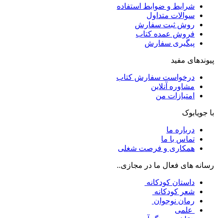
شرایط و ضوابط استفاده
سوالات متداول
روش ثبت سفارش
فروش عمده کتاب
پیگیری سفارش
پیوندهای مفید
درخواست سفارش کتاب
مشاوره آنلاین
امتیازات من
با جویابوک
درباره ما
تماس با ما
همکاری و فرصت شغلی
رسانه های فعال ما در مجازی..
داستان کودکانه
شعر کودکانه
رمان نوجوان
علمی