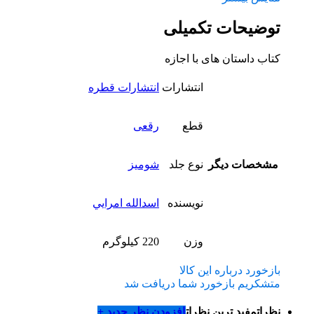
توضیحات تکمیلی
کتاب داستان های با اجازه
انتشارات
انتشارات قطره
قطع
رقعی
مشخصات دیگر
نوع جلد
شومیز
نویسنده
اسدالله امرايي
وزن
220 کیلوگرم
بازخورد درباره این کالا
متشکریم بازخورد شما دریافت شد
نظرات
مفید ترین نظرات
افزودن نظر جدید +