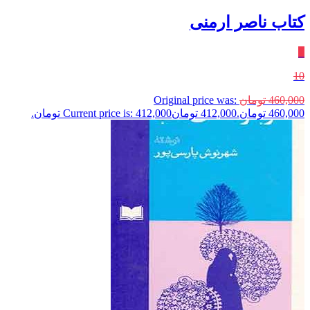
کتاب ناصر ارمنی
٪
10
460,000
تومان
Original price was:
460,000 تومان.
412,000
تومان
Current price is: 412,000 تومان.