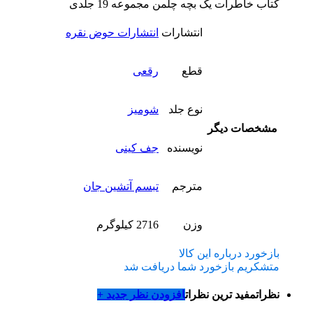
کتاب خاطرات یک بچه چلمن مجموعه 19 جلدی
انتشارات
انتشارات حوض نقره
قطع
رقعی
نوع جلد
شومیز
مشخصات دیگر
نویسنده
جف کینی
مترجم
تبسم آتشین جان
وزن
2716 کیلوگرم
بازخورد درباره این کالا
متشکریم بازخورد شما دریافت شد
نظرات
مفید ترین نظرات
افزودن نظر جدید +