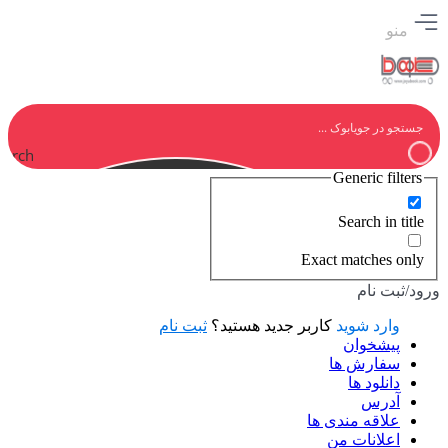
منو
earch
Generic filters
Search in title
Exact matches only
ورود/ثبت نام
وارد شوید
کاربر جدید هستید؟
ثبت نام
پیشخوان
سفارش ها
دانلود ها
آدرس
علاقه مندی ها
اعلانات من