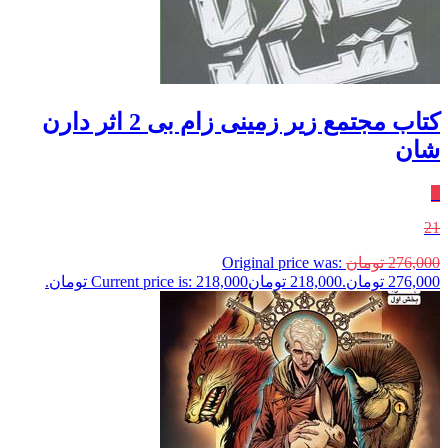
کتاب مجتمع زیر زمینی زام بی 2 اثر دارن
شان
٪
21
276,000
تومان
Original price was:
276,000 تومان.
218,000
تومان
Current price is: 218,000 تومان.