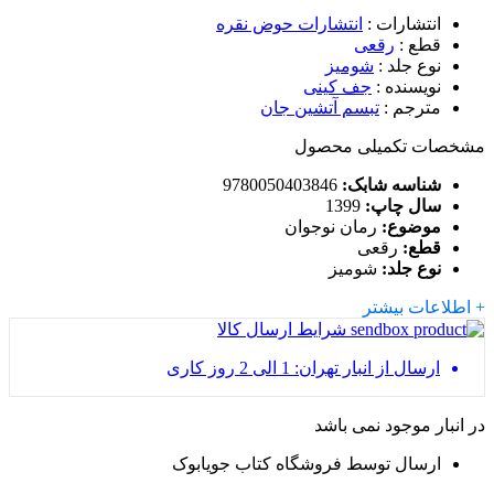
انتشارات
:
انتشارات حوض نقره
قطع
:
رقعی
نوع جلد
:
شومیز
نویسنده
:
جف کینی
مترجم
:
تبسم آتشین جان
مشخصات تکمیلی محصول
شناسه شابک:
9780050403846
سال چاپ:
1399
موضوع:
رمان نوجوان
قطع:
رقعی
نوع جلد:
شومیز
+ اطلاعات بیشتر
شرایط ارسال کالا
ارسال از انبار تهران: 1 الی 2 روز کاری
در انبار موجود نمی باشد
ارسال توسط فروشگاه کتاب جویابوک