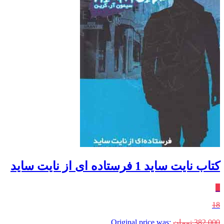
کتاب نایت ساید 1 فرستاده ای از نایت ساید
٪
18
382,000
تومان
Original price was: