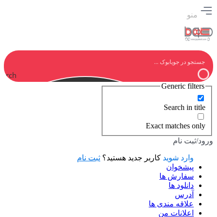
منو
earch
Generic filters
Search in title
Exact matches only
ورود/ثبت نام
وارد شوید
کاربر جدید هستید؟
ثبت نام
پیشخوان
سفارش ها
دانلود ها
آدرس
علاقه مندی ها
اعلانات من