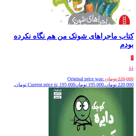
کتاب ماجراهای شوتک من هم نگاه نکرده
بودم
٪
11
220,000
تومان
Original price was:
220,000 تومان.
195,000
تومان
Current price is: 195,000 تومان.