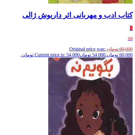
کتاب ادب و مهربانی اثر داریوش ژالی
٪
10
60,000
تومان
Original price was:
60,000 تومان.
54,000
تومان
Current price is: 54,000 تومان.