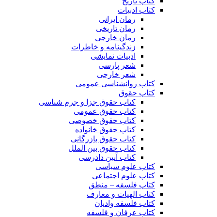
کتاب تاریخ
کتاب ادبیات
رمان ایرانی
رمان تاریخی
رمان خارجی
زندگینامه و خاطرات
ادبیات نمایشی
شعر پارسی
شعر خارجی
کتاب روانشناسی عمومی
کتاب حقوق
کتاب حقوق جزا و جرم شناسی
کتاب حقوق عمومی
کتاب حقوق خصوصی
کتاب حقوق خانواده
کتاب حقوق بازرگانی
کتاب حقوق بین الملل
کتاب آیین دادرسی
کتاب علوم سیاسی
کتاب علوم اجتماعی
کتاب فلسفه – منطق
کتاب الهیات و معارف
کتاب فلسفه وادیان
کتاب عرفان و فلسفه