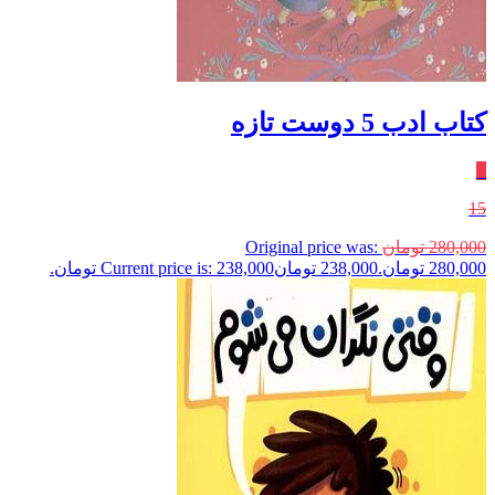
کتاب ادب 5 دوست تازه
٪
15
280,000
تومان
Original price was:
280,000 تومان.
238,000
تومان
Current price is: 238,000 تومان.