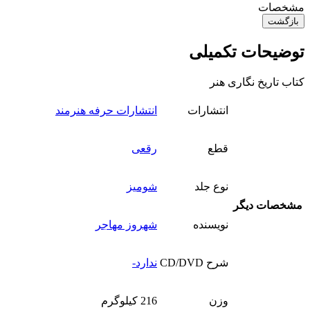
مشخصات
بازگشت
توضیحات تکمیلی
کتاب تاریخ نگاری هنر
انتشارات
انتشارات حرفه هنرمند
قطع
رقعی
نوع جلد
شومیز
مشخصات دیگر
نویسنده
شهروز مهاجر
شرح CD/DVD
ندارد-
وزن
216 کیلوگرم