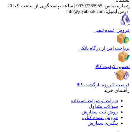
پشتیبانی
شماره تماس:
09397365955
|
ساعت پاسخگویی از ساعت 9 تا 20
آدرس ایمیل:
info@joyabook.com
فروش عمده تلفنی
پرداخت امن از درگاه بانکی
تضمین کیفیت کالا
فرصت 7 روزه بازگشت کالا
راهنمای خرید
شرایط و ضوابط استفاده
سوالات متداول
روش ثبت سفارش
فروش عمده کتاب
پیگیری سفارش