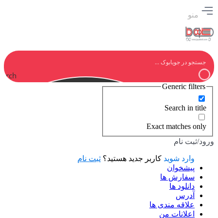
منو
earch
Generic filters
Search in title
Exact matches only
ورود/ثبت نام
وارد شوید
کاربر جدید هستید؟
ثبت نام
پیشخوان
سفارش ها
دانلود ها
آدرس
علاقه مندی ها
اعلانات من