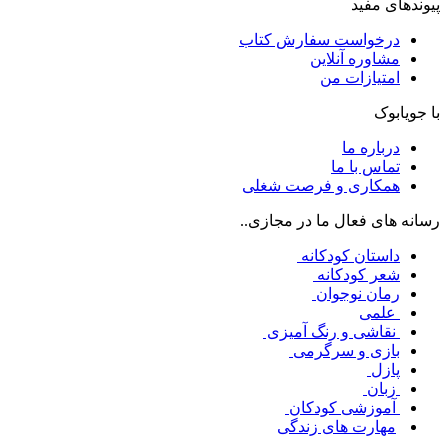
پیوندهای مفید
درخواست سفارش کتاب
مشاوره آنلاین
امتیازات من
با جویابوک
درباره ما
تماس با ما
همکاری و فرصت شغلی
رسانه های فعال ما در مجازی..
داستان کودکانه
شعر کودکانه
رمان نوجوان
علمی
نقاشی و رنگ آمیزی
بازی و سرگرمی
پازل
زبان
آموزشی کودکان
مهارت های زندگی