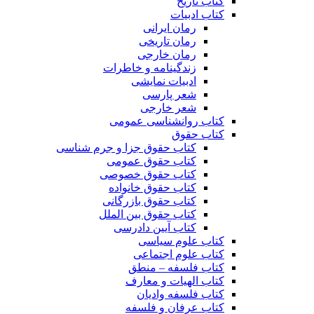
کتاب تاریخ
کتاب ادبیات
رمان ایرانی
رمان تاریخی
رمان خارجی
زندگینامه و خاطرات
ادبیات نمایشی
شعر پارسی
شعر خارجی
کتاب روانشناسی عمومی
کتاب حقوق
کتاب حقوق جزا و جرم شناسی
کتاب حقوق عمومی
کتاب حقوق خصوصی
کتاب حقوق خانواده
کتاب حقوق بازرگانی
کتاب حقوق بین الملل
کتاب آیین دادرسی
کتاب علوم سیاسی
کتاب علوم اجتماعی
کتاب فلسفه – منطق
کتاب الهیات و معارف
کتاب فلسفه وادیان
کتاب عرفان و فلسفه