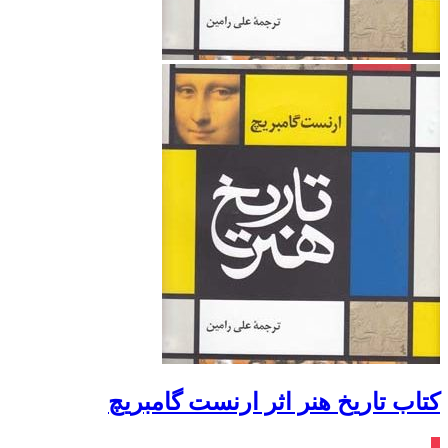
کتاب تاریخ هنر اثر ارنست گامبریچ
٪