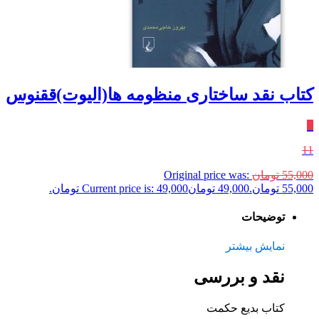
کتاب نقد ساختاری منظومه ها(الیوت)ققنوس
٪
11
55,000
تومان
Original price was:
55,000 تومان.
49,000
تومان
Current price is: 49,000 تومان.
توضیحات
نمایش بیشتر
نقد و بررسی
کتاب بدیع حکمت