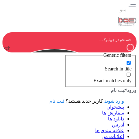
منو
earch
Generic filters
Search in title
Exact matches only
ورود/ثبت نام
وارد شوید
کاربر جدید هستید؟
ثبت نام
پیشخوان
سفارش ها
دانلود ها
آدرس
علاقه مندی ها
اعلانات من