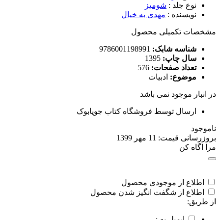
نوع جلد
:
شومیز
نویسنده
:
مهدی به خیال
مشخصات تکمیلی محصول
شناسه شابک:
9786001198991
سال چاپ:
1395
تعداد صفحات:
576
موضوع:
ادبیات
در انبار موجود نمی باشد
ارسال توسط فروشگاه کتاب جویابوک
ناموجود
بروزرسانی قیمت:
11 مهر 1399
مرا اگاه کن
اطلاع از موجودی محصول
اطلاع از شگفت انگیز شدن محصول
از طریق:
ایمیل به :