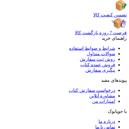
تضمین کیفیت کالا
فرصت 7 روزه بازگشت کالا
راهنمای خرید
شرایط و ضوابط استفاده
سوالات متداول
روش ثبت سفارش
فروش عمده کتاب
پیگیری سفارش
پیوندهای مفید
درخواست سفارش کتاب
مشاوره آنلاین
امتیازات من
با جویابوک
درباره ما
تماس با ما