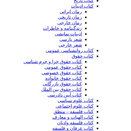
کتاب تاریخ
کتاب ادبیات
رمان ایرانی
رمان تاریخی
رمان خارجی
زندگینامه و خاطرات
ادبیات نمایشی
شعر پارسی
شعر خارجی
کتاب روانشناسی عمومی
کتاب حقوق
کتاب حقوق جزا و جرم شناسی
کتاب حقوق عمومی
کتاب حقوق خصوصی
کتاب حقوق خانواده
کتاب حقوق بازرگانی
کتاب حقوق بین الملل
کتاب آیین دادرسی
کتاب علوم سیاسی
کتاب علوم اجتماعی
کتاب فلسفه – منطق
کتاب الهیات و معارف
کتاب فلسفه وادیان
کتاب عرفان و فلسفه