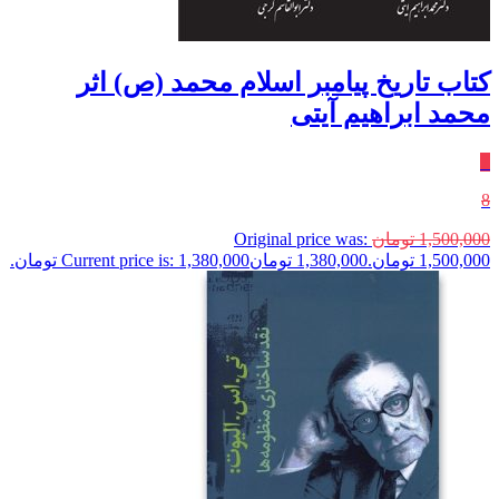
کتاب تاریخ پیامبر اسلام محمد (ص) اثر
محمد ابراهیم آیتی
٪
8
1,500,000
تومان
Original price was:
1,500,000 تومان.
1,380,000
تومان
Current price is: 1,380,000 تومان.