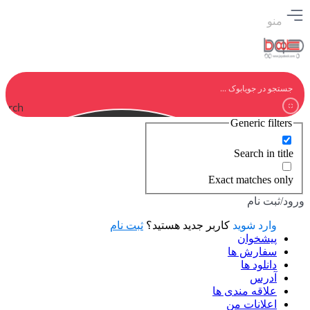
منو
earch
Generic filters
Search in title
Exact matches only
ورود/ثبت نام
وارد شوید
کاربر جدید هستید؟
ثبت نام
پیشخوان
سفارش ها
دانلود ها
آدرس
علاقه مندی ها
اعلانات من