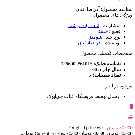
شناسه محصول:
آذر صادقیان
ویژگی های محصول
انتشارات
:
انتشارات نوشته
قطع
:
خشتی
نوع جلد
:
شومیز
نویسنده
:
آذر صادقیان
مشخصات تکمیلی محصول
شناسه شابک:
9786003861015
سال چاپ:
1396
تعداد صفحات:
12
موجود در انبار
ارسال توسط فروشگاه کتاب جویابوک
٪
13
80,000
تومان
Original price was:
80,000 تومان.
70,000
تومان
Current price is: 70,000 تومان.