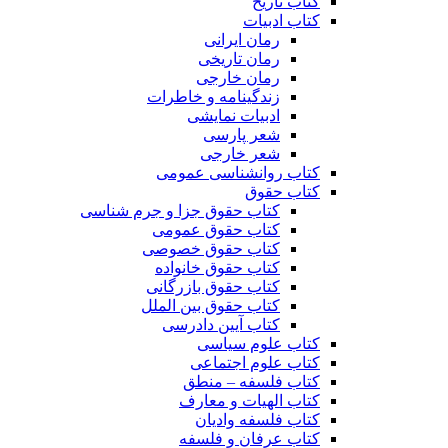
کتاب تاریخ
کتاب ادبیات
رمان ایرانی
رمان تاریخی
رمان خارجی
زندگینامه و خاطرات
ادبیات نمایشی
شعر پارسی
شعر خارجی
کتاب روانشناسی عمومی
کتاب حقوق
کتاب حقوق جزا و جرم شناسی
کتاب حقوق عمومی
کتاب حقوق خصوصی
کتاب حقوق خانواده
کتاب حقوق بازرگانی
کتاب حقوق بین الملل
کتاب آیین دادرسی
کتاب علوم سیاسی
کتاب علوم اجتماعی
کتاب فلسفه – منطق
کتاب الهیات و معارف
کتاب فلسفه وادیان
کتاب عرفان و فلسفه