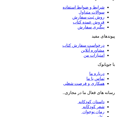
شرایط و ضوابط استفاده
سوالات متداول
روش ثبت سفارش
فروش عمده کتاب
پیگیری سفارش
پیوندهای مفید
درخواست سفارش کتاب
مشاوره آنلاین
امتیازات من
با جویابوک
درباره ما
تماس با ما
همکاری و فرصت شغلی
رسانه های فعال ما در مجازی..
داستان کودکانه
شعر کودکانه
رمان نوجوان
علمی