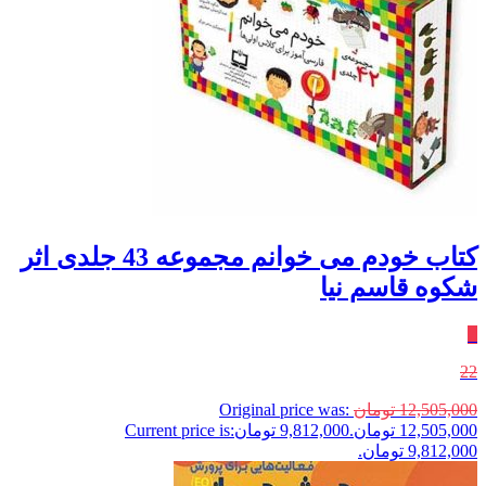
کتاب خودم می خوانم مجموعه 43 جلدی اثر
شکوه قاسم نیا
٪
22
12,505,000
تومان
Original price was:
12,505,000 تومان.
9,812,000
تومان
Current price is:
9,812,000 تومان.