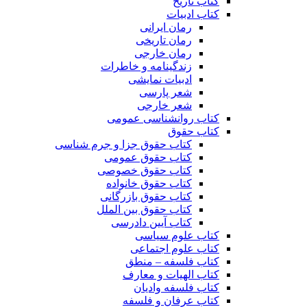
کتاب تاریخ
کتاب ادبیات
رمان ایرانی
رمان تاریخی
رمان خارجی
زندگینامه و خاطرات
ادبیات نمایشی
شعر پارسی
شعر خارجی
کتاب روانشناسی عمومی
کتاب حقوق
کتاب حقوق جزا و جرم شناسی
کتاب حقوق عمومی
کتاب حقوق خصوصی
کتاب حقوق خانواده
کتاب حقوق بازرگانی
کتاب حقوق بین الملل
کتاب آیین دادرسی
کتاب علوم سیاسی
کتاب علوم اجتماعی
کتاب فلسفه – منطق
کتاب الهیات و معارف
کتاب فلسفه وادیان
کتاب عرفان و فلسفه