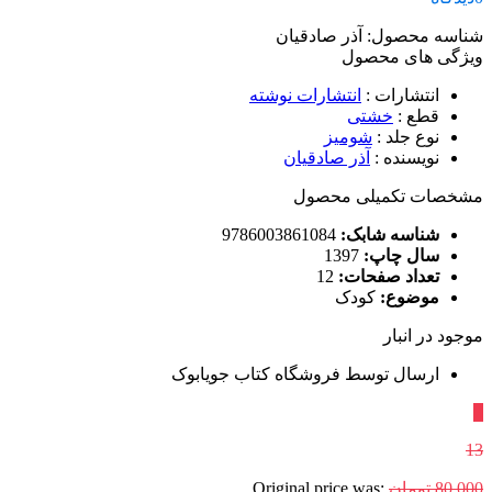
شناسه محصول:
آذر صادقیان
ویژگی های محصول
انتشارات
:
انتشارات نوشته
قطع
:
خشتی
نوع جلد
:
شومیز
نویسنده
:
آذر صادقیان
مشخصات تکمیلی محصول
شناسه شابک:
9786003861084
سال چاپ:
1397
تعداد صفحات:
12
موضوع:
کودک
موجود در انبار
ارسال توسط فروشگاه کتاب جویابوک
٪
13
80,000
تومان
Original price was: