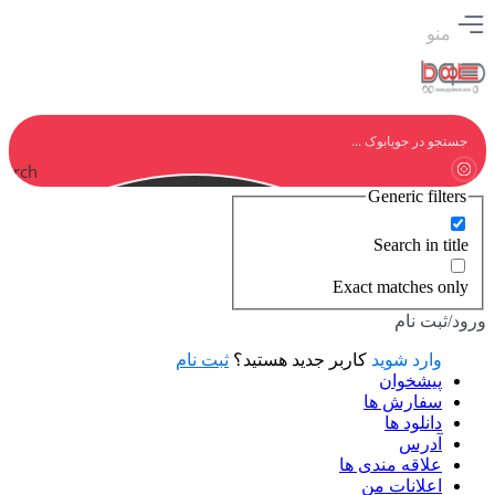
منو
earch
Generic filters
Search in title
Exact matches only
ورود/ثبت نام
وارد شوید
کاربر جدید هستید؟
ثبت نام
پیشخوان
سفارش ها
دانلود ها
آدرس
علاقه مندی ها
اعلانات من