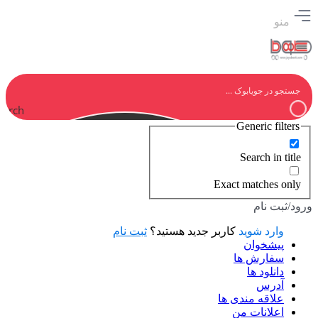
منو
earch
Generic filters
Search in title
Exact matches only
ورود/ثبت نام
وارد شوید
کاربر جدید هستید؟
ثبت نام
پیشخوان
سفارش ها
دانلود ها
آدرس
علاقه مندی ها
اعلانات من