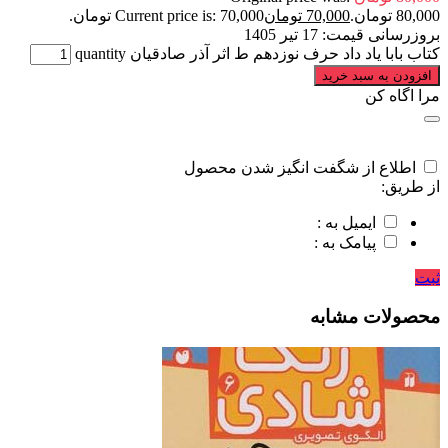
80,000 تومان.
70,000
تومان
Current price is: 70,000 تومان.
بروزرسانی قیمت:
17 تیر 1405
کتاب بابا یاد داد حرف نوزدهم ط اثر آذر صادقیان quantity
افزودن به سبد خرید
مرا اگاه کن
اطلاع از شگفت انگیز شدن محصول
از طریق:
ایمیل به :
پیامک به :
ثبت
محصولات مشابه