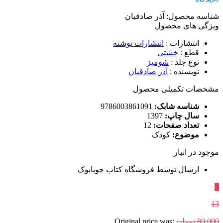
شناسه محصول:
آذر صادقیان
ویژگی های محصول
انتشارات
:
انتشارات نوشته
قطع
:
خشتی
نوع جلد
:
شومیز
نویسنده
:
آذر صادقیان
مشخصات تکمیلی محصول
شناسه شابک:
9786003861091
سال چاپ:
1397
تعداد صفحات:
12
موضوع:
کودک
موجود در انبار
ارسال توسط فروشگاه کتاب جویابوک
٪
13
80,000
تومان
Original price was: