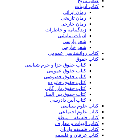
کتاب تاریخ
کتاب ادبیات
رمان ایرانی
رمان تاریخی
رمان خارجی
زندگینامه و خاطرات
ادبیات نمایشی
شعر پارسی
شعر خارجی
کتاب روانشناسی عمومی
کتاب حقوق
کتاب حقوق جزا و جرم شناسی
کتاب حقوق عمومی
کتاب حقوق خصوصی
کتاب حقوق خانواده
کتاب حقوق بازرگانی
کتاب حقوق بین الملل
کتاب آیین دادرسی
کتاب علوم سیاسی
کتاب علوم اجتماعی
کتاب فلسفه – منطق
کتاب الهیات و معارف
کتاب فلسفه وادیان
کتاب عرفان و فلسفه