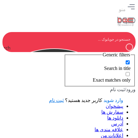
منو
earch
Generic filters
Search in title
Exact matches only
ورود/ثبت نام
وارد شوید
کاربر جدید هستید؟
ثبت نام
پیشخوان
سفارش ها
دانلود ها
آدرس
علاقه مندی ها
اعلانات من