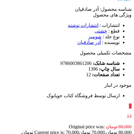
شناسه محصول:
آذر صادقیان
ویژگی های محصول
انتشارات
:
انتشارات نوشته
قطع
:
خشتی
نوع جلد
:
شومیز
نویسنده
:
آذر صادقیان
مشخصات تکمیلی محصول
شناسه شابک:
9786003861206
سال چاپ:
1396
تعداد صفحات:
12
موجود در انبار
ارسال توسط فروشگاه کتاب جویابوک
٪
13
80,000
تومان
Original price was:
80,000 تومان.
70,000
تومان
Current price is: 70,000 تومان.