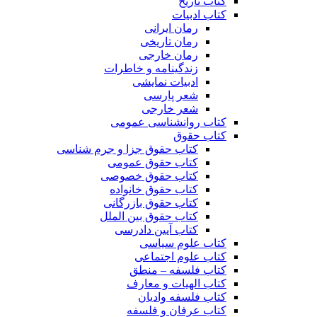
کتاب تاریخ
کتاب ادبیات
رمان ایرانی
رمان تاریخی
رمان خارجی
زندگینامه و خاطرات
ادبیات نمایشی
شعر پارسی
شعر خارجی
کتاب روانشناسی عمومی
کتاب حقوق
کتاب حقوق جزا و جرم شناسی
کتاب حقوق عمومی
کتاب حقوق خصوصی
کتاب حقوق خانواده
کتاب حقوق بازرگانی
کتاب حقوق بین الملل
کتاب آیین دادرسی
کتاب علوم سیاسی
کتاب علوم اجتماعی
کتاب فلسفه – منطق
کتاب الهیات و معارف
کتاب فلسفه وادیان
کتاب عرفان و فلسفه