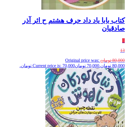
کتاب بابا یاد داد حرف هشتم ح اثر آذر
صادقیان
٪
13
80,000
تومان
Original price was:
80,000 تومان.
70,000
تومان
Current price is: 70,000 تومان.