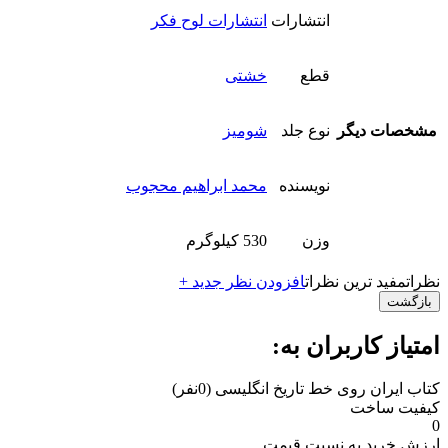
انتشارات
انتشارات لوح فکر
قطع
خشتی
مشخصات دیگر
نوع جلد
شومیز
نویسنده
محمد ابراهیم محجوب
وزن
530 کیلوگرم
نظرات
مفید ترین نظرات
افزودن نظر جدید +
بازگشت
امتیاز کاربران به:
کتاب ایران روی خط تاریخ انگلیسی
(0نفر)
کیفیت ساخت
0
ارزش خرید به نسبت قیمت