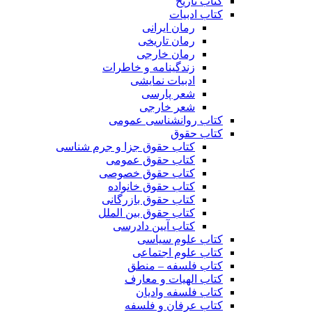
کتاب تاریخ
کتاب ادبیات
رمان ایرانی
رمان تاریخی
رمان خارجی
زندگینامه و خاطرات
ادبیات نمایشی
شعر پارسی
شعر خارجی
کتاب روانشناسی عمومی
کتاب حقوق
کتاب حقوق جزا و جرم شناسی
کتاب حقوق عمومی
کتاب حقوق خصوصی
کتاب حقوق خانواده
کتاب حقوق بازرگانی
کتاب حقوق بین الملل
کتاب آیین دادرسی
کتاب علوم سیاسی
کتاب علوم اجتماعی
کتاب فلسفه – منطق
کتاب الهیات و معارف
کتاب فلسفه وادیان
کتاب عرفان و فلسفه