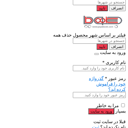
انصراف
تایید
فیلتر بر اساس شهر محصول
حذف همه
انصراف
تایید
ورود به سایت
نام کاربری
*
رمز عبور
*
گذرواژه
خود را فراموش
کرده اید؟
مرا به خاطر
بسپار
قبلا در سایت ثبت
نام نکرده اید؟
ثبت