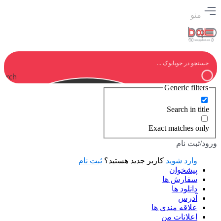
منو
earch
Generic filters
Search in title
Exact matches only
ورود/ثبت نام
وارد شوید
کاربر جدید هستید؟
ثبت نام
پیشخوان
سفارش ها
دانلود ها
آدرس
علاقه مندی ها
اعلانات من