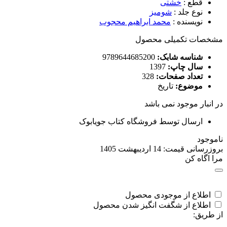
قطع
:
خشتی
نوع جلد
:
شومیز
نویسنده
:
محمد ابراهیم محجوب
مشخصات تکمیلی محصول
شناسه شابک:
9789644685200
سال چاپ:
1397
تعداد صفحات:
328
موضوع:
تاریخ
در انبار موجود نمی باشد
ارسال توسط فروشگاه کتاب جویابوک
ناموجود
بروزرسانی قیمت:
14 اردیبهشت 1405
مرا اگاه کن
اطلاع از موجودی محصول
اطلاع از شگفت انگیز شدن محصول
از طریق: