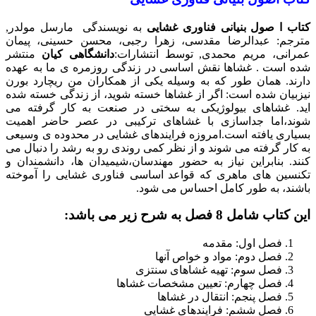
کتاب ا صول بنیانی فناوری غشایی
به نویسندگی مارسل مولدر,
مترجم: عبدالرضا مقدسی، زهرا رجبی، محسن حسینی، پیمان
عمرانی، مریم محمدی, توسط انتشارات:
دانشگاهی کیان
منتشر
شده است . غشاها نقش اساسی در زندگی روزمره ی ما به عهده
دارند. همان طور که به وسیله یکی از همکاران من ریچارد بورن
نیزبیان شده است: اگر از غشاها خسته شوید، از زندگی خسته شده
اید. غشاهای بیولوژیکی به سختی در صنعت به کار گرفته می
شوند،اما جداسازی با غشاهای ترکیبی در عصر حاضر اهمیت
بسیاری یافته است.امروزه فرایندهای غشایی در محدوده ی وسیعی
به کار گرفته می شوند و از نظر کمی روندی رو به رشد را دنبال می
کنند. بنابراین نیاز به حضور مهندسان،شیمیدان ها، دانشمندان و
تکنسین های ماهری که قواعد اساسی فناوری غشایی را آموخته
باشند، به طور کامل احساس می شود.
این کتاب شامل 8 فصل به شرح زیر می باشد:
فصل اول: مقدمه
فصل دوم: مواد و خواص آنها
فصل سوم: تهیه غشاهای سنتزی
فصل چهارم: تعیین مشخصات غشاها
فصل پنجم: انتقال در غشاها
فصل ششم: فرایندهای غشایی