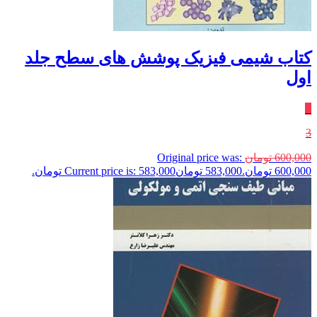
کتاب شیمی فیزیک پوشش های سطح جلد
اول
٪
3
600,000
تومان
Original price was:
600,000 تومان.
583,000
تومان
Current price is: 583,000 تومان.