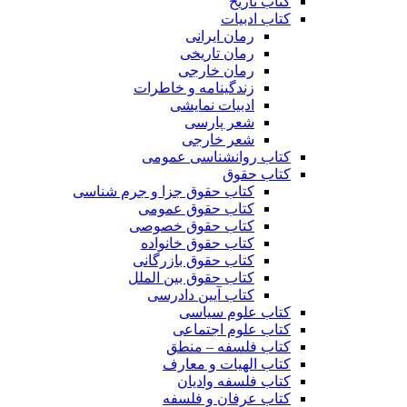
کتاب تاریخ
کتاب ادبیات
رمان ایرانی
رمان تاریخی
رمان خارجی
زندگینامه و خاطرات
ادبیات نمایشی
شعر پارسی
شعر خارجی
کتاب روانشناسی عمومی
کتاب حقوق
کتاب حقوق جزا و جرم شناسی
کتاب حقوق عمومی
کتاب حقوق خصوصی
کتاب حقوق خانواده
کتاب حقوق بازرگانی
کتاب حقوق بین الملل
کتاب آیین دادرسی
کتاب علوم سیاسی
کتاب علوم اجتماعی
کتاب فلسفه – منطق
کتاب الهیات و معارف
کتاب فلسفه وادیان
کتاب عرفان و فلسفه