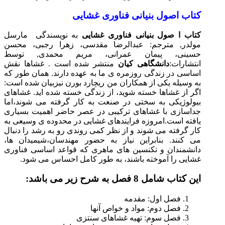
کتاب اصول بنیانی فناوری غشایی
کتاب ا صول بنیانی فناوری غشایی
به نویسندگی مارسل
مولدر, مترجم: عبدالرضا مقدسی، زهرا رجبی، محسن
حسینی، پیمان عمرانی، مریم محمدی, توسط
انتشارات:
دانشگاهی کیان
منتشر شده است . غشاها نقش
اساسی در زندگی روزمره ی ما به عهده دارند. همان طور که
به وسیله یکی از همکاران من ریچارد بورن نیزبیان شده است:
اگر از غشاها خسته شوید، از زندگی خسته شده اید. غشاهای
بیولوژیکی به سختی در صنعت به کار گرفته می شوند،اما
جداسازی با غشاهای ترکیبی در عصر حاضر اهمیت بسیاری
یافته است.امروزه فرایندهای غشایی در محدوده ی وسیعی به
کار گرفته می شوند و از نظر کمی روندی رو به رشد را دنبال
می کنند. بنابراین نیاز به حضور مهندسان،شیمیدان ها،
دانشمندان و تکنسین های ماهری که قواعد اساسی فناوری
غشایی را آموخته باشند، به طور کامل احساس می شود.
این کتاب شامل 8 فصل به شرح زیر می باشد:
فصل اول: مقدمه
فصل دوم: مواد و خواص آنها
فصل سوم: تهیه غشاهای سنتزی