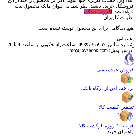
ابتدا وارد حساب کاربری خود شوید. اگر این محصول را قبلا از این
فروشگاه خریده باشید، نظر شما به عنوان مالک محصول ثبت
خواهد شد.
افزودن دیدگاه
نظرات کاربران
هیچ دیدگاهی برای این محصول نوشته نشده است.
پشتیبانی
شماره تماس:
09397365955
|
ساعت پاسخگویی از ساعت 9 تا 20
آدرس ایمیل:
info@joyabook.com
فروش عمده تلفنی
پرداخت امن از درگاه بانکی
تضمین کیفیت کالا
فرصت 7 روزه بازگشت کالا
راهنمای خرید