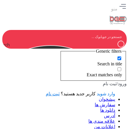
منو
earch
Generic filters
Search in title
Exact matches only
ورود/ثبت نام
وارد شوید
کاربر جدید هستید؟
ثبت نام
پیشخوان
سفارش ها
دانلود ها
آدرس
علاقه مندی ها
اعلانات من