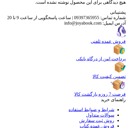
هیچ دیدگاهی برای این محصول نوشته نشده است.
پشتیبانی
شماره تماس:
09397365955
|
ساعت پاسخگویی از ساعت 9 تا 20
آدرس ایمیل:
info@joyabook.com
فروش عمده تلفنی
پرداخت امن از درگاه بانکی
تضمین کیفیت کالا
فرصت 7 روزه بازگشت کالا
راهنمای خرید
شرایط و ضوابط استفاده
سوالات متداول
روش ثبت سفارش
فروش عمده کتاب