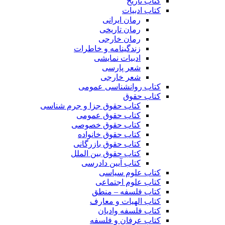
کتاب تاریخ
کتاب ادبیات
رمان ایرانی
رمان تاریخی
رمان خارجی
زندگینامه و خاطرات
ادبیات نمایشی
شعر پارسی
شعر خارجی
کتاب روانشناسی عمومی
کتاب حقوق
کتاب حقوق جزا و جرم شناسی
کتاب حقوق عمومی
کتاب حقوق خصوصی
کتاب حقوق خانواده
کتاب حقوق بازرگانی
کتاب حقوق بین الملل
کتاب آیین دادرسی
کتاب علوم سیاسی
کتاب علوم اجتماعی
کتاب فلسفه – منطق
کتاب الهیات و معارف
کتاب فلسفه وادیان
کتاب عرفان و فلسفه