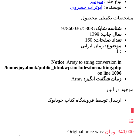
نوع جلد
:
شومیز
نویسنده
:
ابوتراب خسروی
مشخصات تکمیلی محصول
شناسه شابک:
9786003675308
سال چاپ:
1399
تعداد صفحات:
160
موضوع:
رمان ایرانی
1
:
Notice
: Array to string conversion in
/home/joyabook/public_html/wp-includes/formatting.php
on line
1096
زمان شگفت انگیز:
Array
موجود در انبار
ارسال توسط فروشگاه کتاب جویابوک
٪
12
340,000
تومان
Original price was: