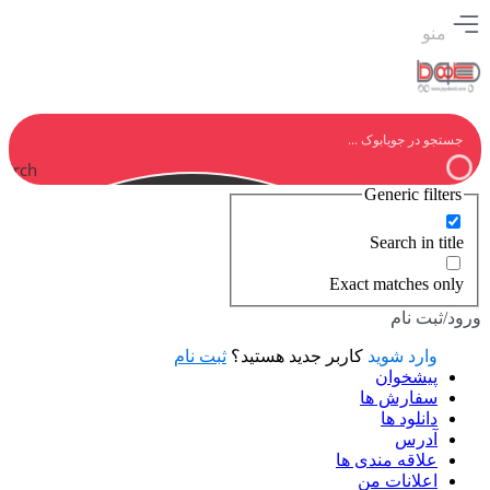
منو
earch
Generic filters
Search in title
Exact matches only
ورود/ثبت نام
وارد شوید
کاربر جدید هستید؟
ثبت نام
پیشخوان
سفارش ها
دانلود ها
آدرس
علاقه مندی ها
اعلانات من