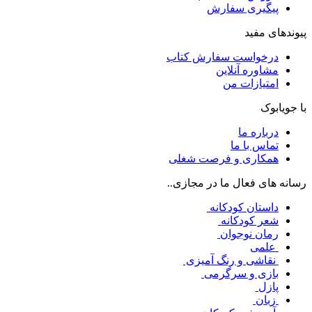
پیگیری سفارش
پیوندهای مفید
درخواست سفارش کتاب
مشاوره آنلاین
امتیازات من
با جویابوک
درباره ما
تماس با ما
همکاری و فرصت شغلی
رسانه های فعال ما در مجازی..
داستان کودکانه
شعر کودکانه
رمان نوجوان
علمی
نقاشی و رنگ آمیزی
بازی و سرگرمی
پازل
زبان