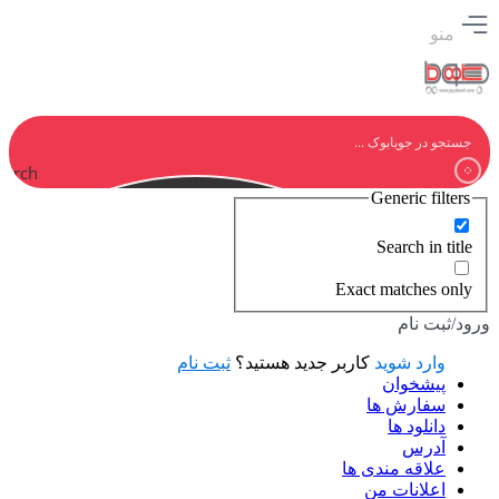
منو
earch
Generic filters
Search in title
Exact matches only
ورود/ثبت نام
وارد شوید
کاربر جدید هستید؟
ثبت نام
پیشخوان
سفارش ها
دانلود ها
آدرس
علاقه مندی ها
اعلانات من