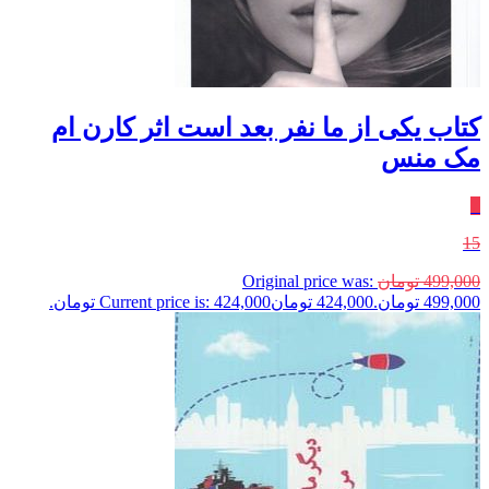
کتاب یکی از ما نفر بعد است اثر کارن ام
مک منس
٪
15
499,000
تومان
Original price was:
499,000 تومان.
424,000
تومان
Current price is: 424,000 تومان.