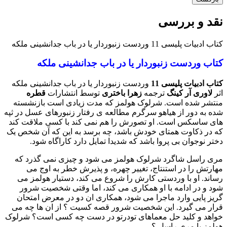
نقد و بررسی
کتاب ادبیات پلیسی 11 وردست زنبوردار یا در باب جدانشینی ملکه
کتاب وردست زنبوردار یا در باب جدانشینی ملکه
کتاب ادبیات پلیسی 11
وردست زنبوردار یا در باب جدانشینی ملکه
اثر
لاوری آر کینگ
ترجمه
زهرا باختری
توسط انتشارات
قطره
منتشر شده است. شرلوک هولمز که مدت زیادی است بازنشسته
شده به دور از هیاهو سرگرم مطالعه ی رفتار زنبورهای عسل در ثپه
های ساسکس است. او تصورش را هم نمی کند با کسی ملاقت کند
که در ذکاوت همتای خودش باشد، چه برسد به این که آن شخص یک
دختر نوجوان بی پروا باشد که شدیدا تمایل دارد کاراگاه شود.
مری راسل شاگرد شرلوک هولمز می شود و چیزی نمی گذرد که
مهارتش را در استنتاج، تغییر چهره، و پذیرش خطر به اوج می
رساند. او با وردستی کارش را شروع می کند، دستیار هولمز می
شود و در ادامه با او همکاری می کند، اما وقتی شخصیت شرور
گریز پایی وارد ماجرا می شود، همکاری ان دو در معرض امتحان
قرار می گیرد. این شخصیت شرور قصه کسیت ؟ از ان ها چه می
خواهد و کلید حل معماهای تودرتو در دست چه کسی است؟ شرلوک
هولمز یا مری راسل ؟