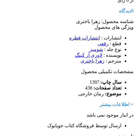
از 0 رای
0
دیدگاه
شناسه محصول:
زهرا باختری
ویژگی های محصول
انتشارات
:
انتشارات قطره
قطع
:
رقعی
نوع جلد
:
شومیز
نویسنده
:
لاوری آر کینگ
مترجم
:
زهرا باختری
مشخصات تکمیلی محصول
سال چاپ:
1397
تعداد صفحات:
438
موضوع:
رمان خارجی
+ اطلاعات بیشتر
در انبار موجود نمی باشد
ارسال توسط فروشگاه کتاب جویابوک