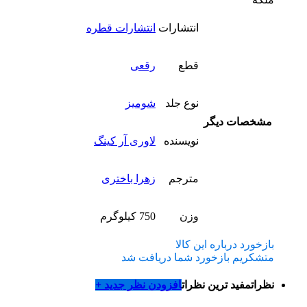
انتشارات
انتشارات قطره
قطع
رقعی
نوع جلد
شومیز
مشخصات دیگر
نویسنده
لاوری آر کینگ
مترجم
زهرا باختری
وزن
750 کیلوگرم
بازخورد درباره این کالا
متشکریم بازخورد شما دریافت شد
نظرات
مفید ترین نظرات
افزودن نظر جدید +