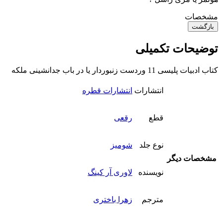
مشخصات
بازگشت
توضیحات تکمیلی
کتاب ادبیات پلیسی 11 وردست زنبوردار یا در باب جدانشینی ملکه
انتشارات
انتشارات قطره
قطع
رقعی
نوع جلد
شومیز
مشخصات دیگر
نویسنده
لاوری آر کینگ
مترجم
زهرا باختری