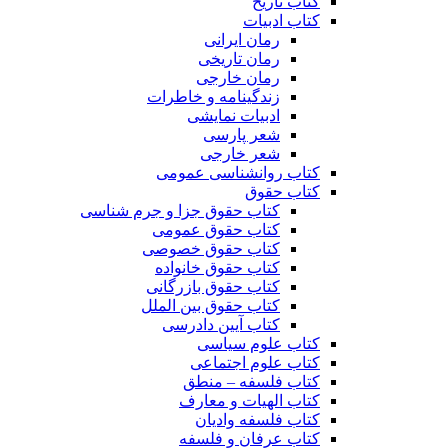
کتاب تاریخ
کتاب ادبیات
رمان ایرانی
رمان تاریخی
رمان خارجی
زندگینامه و خاطرات
ادبیات نمایشی
شعر پارسی
شعر خارجی
کتاب روانشناسی عمومی
کتاب حقوق
کتاب حقوق جزا و جرم شناسی
کتاب حقوق عمومی
کتاب حقوق خصوصی
کتاب حقوق خانواده
کتاب حقوق بازرگانی
کتاب حقوق بین الملل
کتاب آیین دادرسی
کتاب علوم سیاسی
کتاب علوم اجتماعی
کتاب فلسفه – منطق
کتاب الهیات و معارف
کتاب فلسفه وادیان
کتاب عرفان و فلسفه