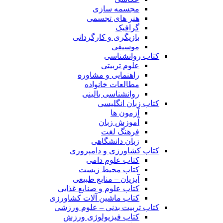
مجسمه سازی
هنر های تجسمی
گرافیک
بازیگری و کارگردانی
موسیقی
کتاب روانشناسی
علوم تربیتی
راهنمایی و مشاوره
مطالعات خانواده
روانشناسی بالینی
کتاب زبان انگلیسی
آزمون ها
آموزش زبان
فرهنگ لغت
زبان دانشگاهی
کتاب کشاورزی و دامپروری
کتاب علوم دامی
کتاب محیط زیست
آبزیان – منابع طبیعی
کتاب علوم و صنایع غذایی
کتاب ماشین آلات کشاورزی
کتاب تربیت بدنی – علوم ورزشی
کتاب فیزیولوژی ورزش