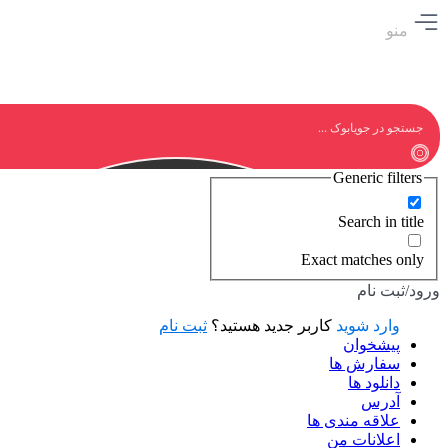
منو
Generic filters
Search in title
Exact matches only
ورود/ثبت نام
وارد شوید
کاربر جدید هستید؟
ثبت نام
پیشخوان
سفارش ها
دانلود ها
آدرس
علاقه مندی ها
اعلانات من