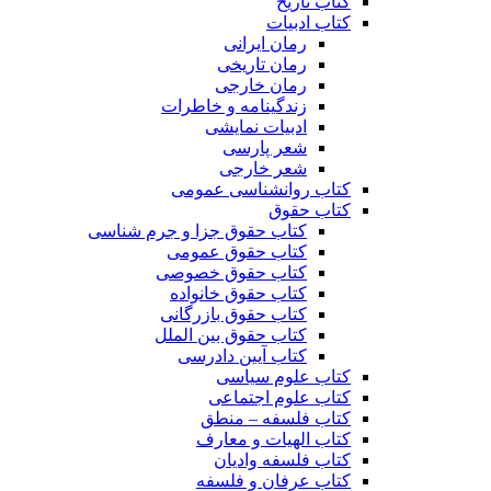
کتاب تاریخ
کتاب ادبیات
رمان ایرانی
رمان تاریخی
رمان خارجی
زندگینامه و خاطرات
ادبیات نمایشی
شعر پارسی
شعر خارجی
کتاب روانشناسی عمومی
کتاب حقوق
کتاب حقوق جزا و جرم شناسی
کتاب حقوق عمومی
کتاب حقوق خصوصی
کتاب حقوق خانواده
کتاب حقوق بازرگانی
کتاب حقوق بین الملل
کتاب آیین دادرسی
کتاب علوم سیاسی
کتاب علوم اجتماعی
کتاب فلسفه – منطق
کتاب الهیات و معارف
کتاب فلسفه وادیان
کتاب عرفان و فلسفه