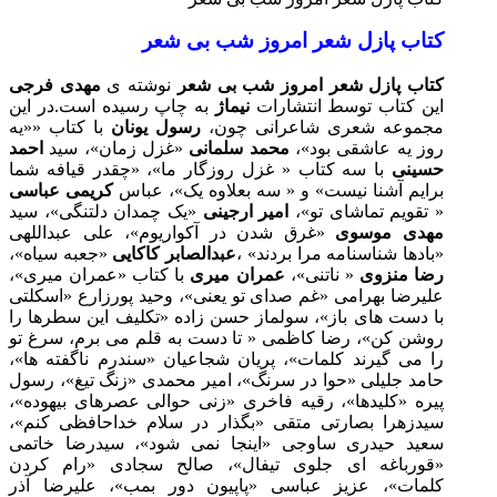
کتاب پازل شعر امروز شب بی شعر
کتاب پازل شعر امروز شب بی شعر
نوشته ی
مهدی فرجی
این کتاب توسط انتشارات
نیماژ
به چاپ رسیده است.
در این
مجموعه شعری شاعرانی چون،
رسول یونان
با کتاب ««یه
روز یه عاشقی بود»،
محمد سلمانی
«غزل زمان»، سید
احمد
حسینی
با سه کتاب « غزل روزگار ما»، «چقدر قیافه شما
برایم آشنا نیست» و « سه بعلاوه یک»، عباس
کریمی عباسی
« تقویم تماشای تو»،
امیر ارجینی
«یک چمدان دلتنگی»، سید
مهدی موسوی
«غرق شدن در آکواریوم»، علی عبداللهی
«بادها شناسنامه مرا بردند» ،
عبدالصابر کاکایی
«جعبه سیاه»،
رضا منزوی
« ناتنی»،
عمران میری
با کتاب «عمران میری»،
علیرضا بهرامی «غم صدای تو یعنی»، وحید پورزارع «اسکلتی
با دست های باز»، سولماز حسن زاده «تکلیف این سطرها را
روشن کن»، رضا کاظمی « تا دست به قلم می برم، سرغ تو
را می گیرند کلمات»، پریان شجاعیان «سندرم ناگفته ها»،
حامد جلیلی «حوا در سرنگ»، امیر محمدی «زنگ تیغ»، رسول
پیره «کلیدها»، رقیه فاخری «زنی حوالی عصرهای بیهوده»،
سیدزهرا بصارتی متقی «بگذار در سلام خداحافظی کنم»،
سعید حیدری ساوجی «اینجا نمی شود»، سیدرضا خاتمی
«قورباغه ای جلوی تیفال»، صالح سجادی «رام کردن
کلمات»، عزیز عباسی «پاپیون دور بمب»، علیرضا آذر