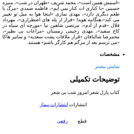
«اسمش همین است»، محمد شریف «طهران در شب»، منیره
حسینی «با کناری ات کنار نمی آیم»، فاطمه صمدی «مرگ با
طعم دیگری دارد»، مهدی نمازی «اینجا هوا به میل تو تغییر
می کند»،هنگامه هویدا «فرار از پله های اضطراری»، مهرداد
فلال «قدم از آدم»، مرتضی شاهین نیا «مورچه ای سیاه در
کاخ سفید»، مهدی رحیمی زمستان «مراعات بی نظیر»،
محمرضا شالبافان «قرار ملاقات پشت سعدیه» و سابیر هاکا
«می ترسم بعد از مرگم هم کارگر باشم» هستند.
مشخصات
نمایش بیشتر
توضیحات تکمیلی
کتاب پازل شعر امروز شب بی شعر
انتشارات
انتشارات نیماژ
قطع
رقعی