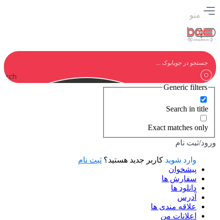
منو
earch
Generic filters
Search in title
Exact matches only
ورود/ثبت نام
وارد شوید
کاربر جدید هستید؟
ثبت نام
پیشخوان
سفارش ها
دانلود ها
آدرس
علاقه مندی ها
اعلانات من