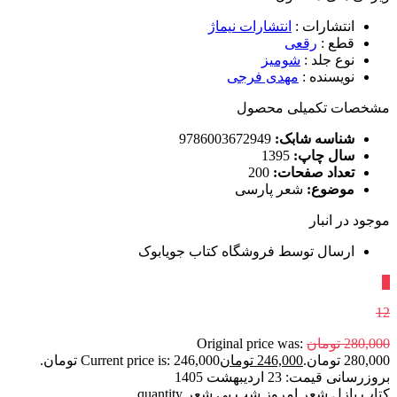
انتشارات
:
انتشارات نیماژ
قطع
:
رقعی
نوع جلد
:
شومیز
نویسنده
:
مهدی فرجی
مشخصات تکمیلی محصول
شناسه شابک:
9786003672949
سال چاپ:
1395
تعداد صفحات:
200
موضوع:
شعر پارسی
موجود در انبار
ارسال توسط فروشگاه کتاب جویابوک
٪
12
280,000
تومان
Original price was:
280,000 تومان.
246,000
تومان
Current price is: 246,000 تومان.
بروزرسانی قیمت:
23 اردیبهشت 1405
کتاب پازل شعر امروز شب بی شعر quantity