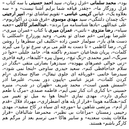
بود»،
محمد سلمانی
«غزل زمان»، سید
احمد حسینی
با سه کتاب «
غزل روزگار ما»، «چقدر قیافه شما برایم آشنا نیست» و « سه
بعلاوه یک»، عباس
کریمی عباسی
« تقویم تماشای تو»،
امیر ارجینی
«یک چمدان دلتنگی»، سید
مهدی موسوی
«غرق شدن در آکواریوم»،
علی عبداللهی «بادها شناسنامه مرا بردند» ،
عبدالصابر کاکایی
«جعبه
سیاه»،
رضا منزوی
« ناتنی»،
عمران میری
با کتاب «عمران میری»،
علیرضا بهرامی «غم صدای تو یعنی»، وحید پورزارع «اسکلتی با
دست های باز»، سولماز حسن زاده «تکلیف این سطرها را روشن
کن»، رضا کاظمی « تا دست به قلم می برم، سرغ تو را می گیرند
کلمات»، پریان شجاعیان «سندرم ناگفته ها»، حامد جلیلی «حوا در
سرنگ»، امیر محمدی «زنگ تیغ»، رسول پیره «کلیدها»، رقیه فاخری
«زنی حوالی عصرهای بیهوده»، سیدزهرا بصارتی متقی «بگذار در
سلام خداحافظی کنم»، سعید حیدری ساوجی «اینجا نمی شود»،
سیدرضا خاتمی «قورباغه ای جلوی تیفال»، صالح سجادی «رام
کردن کلمات»، عزیز عباسی «پاپیون دور بمب»، علیرضا آذر
«اسمش همین است»، محمد شریف «طهران در شب»، منیره
حسینی «با کناری ات کنار نمی آیم»، فاطمه صمدی «مرگ با طعم
دیگری دارد»، مهدی نمازی «اینجا هوا به میل تو تغییر می
کند»،هنگامه هویدا «فرار از پله های اضطراری»، مهرداد فلال «قدم
از آدم»، مرتضی شاهین نیا «مورچه ای سیاه در کاخ سفید»، مهدی
رحیمی زمستان «مراعات بی نظیر»، محمرضا شالبافان «قرار
ملاقات پشت سعدیه» و سابیر هاکا «می ترسم بعد از مرگم هم
کارگر باشم» هستند.