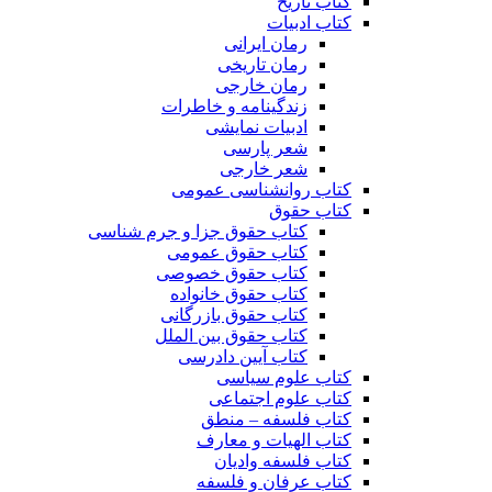
کتاب تاریخ
کتاب ادبیات
رمان ایرانی
رمان تاریخی
رمان خارجی
زندگینامه و خاطرات
ادبیات نمایشی
شعر پارسی
شعر خارجی
کتاب روانشناسی عمومی
کتاب حقوق
کتاب حقوق جزا و جرم شناسی
کتاب حقوق عمومی
کتاب حقوق خصوصی
کتاب حقوق خانواده
کتاب حقوق بازرگانی
کتاب حقوق بین الملل
کتاب آیین دادرسی
کتاب علوم سیاسی
کتاب علوم اجتماعی
کتاب فلسفه – منطق
کتاب الهیات و معارف
کتاب فلسفه وادیان
کتاب عرفان و فلسفه