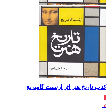
کتاب تاریخ هنر اثر ارنست گامبریچ
٪
10