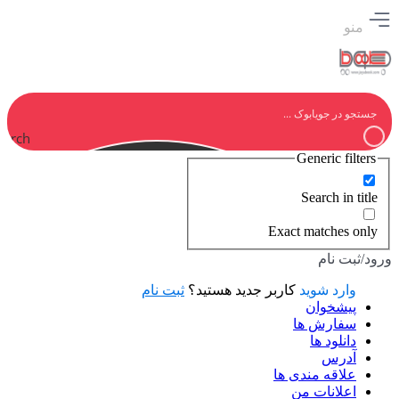
منو
earch
Generic filters
Search in title
Exact matches only
ورود/ثبت نام
وارد شوید
کاربر جدید هستید؟
ثبت نام
پیشخوان
سفارش ها
دانلود ها
آدرس
علاقه مندی ها
اعلانات من