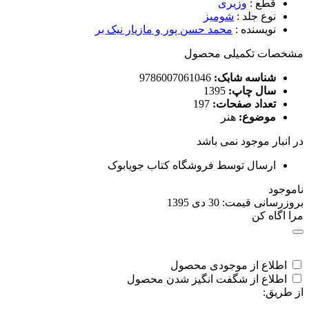
قطع
:
وزیری
نوع جلد
:
شومیز
نویسنده
:
محمد حسن پور و مازیار نیک بر
مشخصات تکمیلی محصول
شناسه شابک:
9786007061046
سال چاپ:
1395
تعداد صفحات:
197
موضوع:
هنر
در انبار موجود نمی باشد
ارسال توسط فروشگاه کتاب جویابوک
ناموجود
بروزرسانی قیمت:
30 دی 1395
مرا اگاه کن
اطلاع از موجودی محصول
اطلاع از شگفت انگیز شدن محصول
از طریق: