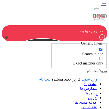
منو
earch
Generic filters
Search in title
Exact matches only
ورود/ثبت نام
وارد شوید
کاربر جدید هستید؟
ثبت نام
پیشخوان
سفارش ها
دانلود ها
آدرس
علاقه مندی ها
اعلانات من