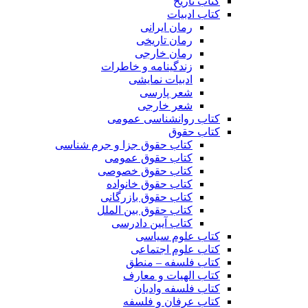
کتاب تاریخ
کتاب ادبیات
رمان ایرانی
رمان تاریخی
رمان خارجی
زندگینامه و خاطرات
ادبیات نمایشی
شعر پارسی
شعر خارجی
کتاب روانشناسی عمومی
کتاب حقوق
کتاب حقوق جزا و جرم شناسی
کتاب حقوق عمومی
کتاب حقوق خصوصی
کتاب حقوق خانواده
کتاب حقوق بازرگانی
کتاب حقوق بین الملل
کتاب آیین دادرسی
کتاب علوم سیاسی
کتاب علوم اجتماعی
کتاب فلسفه – منطق
کتاب الهیات و معارف
کتاب فلسفه وادیان
کتاب عرفان و فلسفه