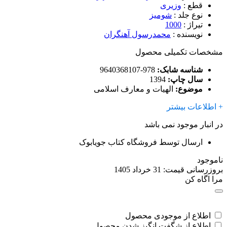
قطع
:
وزیری
نوع جلد
:
شومیز
تیراژ
:
1000
نویسنده
:
محمدرسول آهنگران
مشخصات تکمیلی محصول
شناسه شابک:
978-9640368107
سال چاپ:
1394
موضوع:
الهیات و معارف اسلامی
+ اطلاعات بیشتر
در انبار موجود نمی باشد
ارسال توسط فروشگاه کتاب جویابوک
ناموجود
بروزرسانی قیمت:
31 خرداد 1405
مرا اگاه کن
اطلاع از موجودی محصول
اطلاع از شگفت انگیز شدن محصول