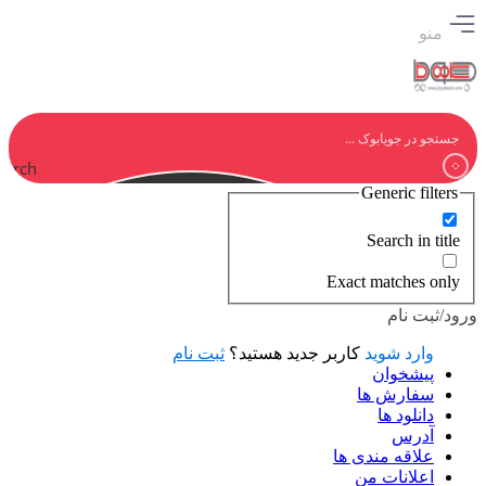
منو
earch
Generic filters
Search in title
Exact matches only
ورود/ثبت نام
وارد شوید
کاربر جدید هستید؟
ثبت نام
پیشخوان
سفارش ها
دانلود ها
آدرس
علاقه مندی ها
اعلانات من