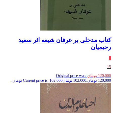
کتاب مدخلی بر عرفان شیعه اثر سعید
رحیمیان
٪
15
120,000
تومان
Original price was:
120,000 تومان.
102,000
تومان
Current price is: 102,000 تومان.