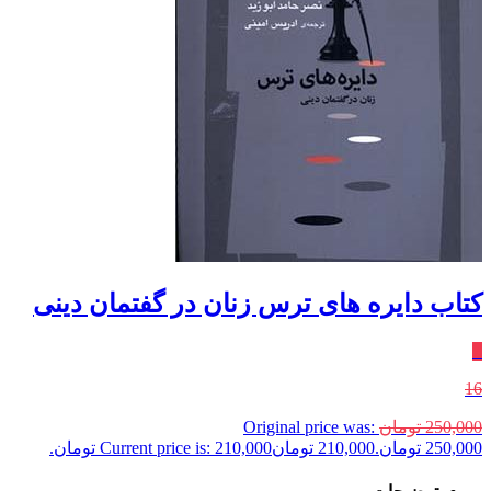
کتاب دایره های ترس زنان در گفتمان دینی
٪
16
250,000
تومان
Original price was:
250,000 تومان.
210,000
تومان
Current price is: 210,000 تومان.