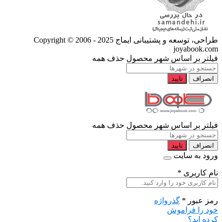
طراحی، توسعه و پشتیبانی ایماج
Copyright © 2006 - 2025
joyabook.com
فیلتر بر اساس شهر محصول
حذف همه
انصراف
تایید
فیلتر بر اساس شهر محصول
حذف همه
انصراف
تایید
ورود به سایت
نام کاربری
*
رمز عبور
*
گذرواژه
خود را فراموش
کرده اید؟