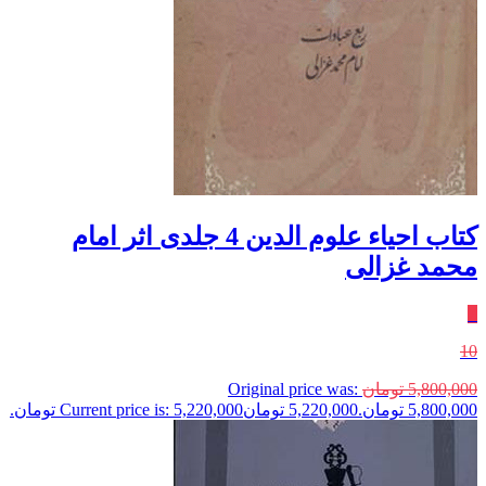
کتاب احیاء علوم الدین 4 جلدی اثر امام
محمد غزالی
٪
10
5,800,000
تومان
Original price was:
5,800,000 تومان.
5,220,000
تومان
Current price is: 5,220,000 تومان.