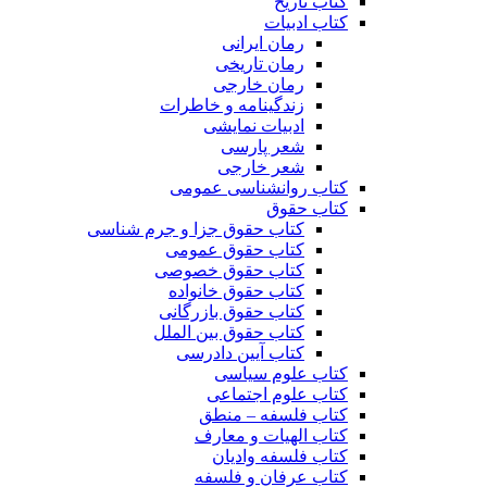
کتاب تاریخ
کتاب ادبیات
رمان ایرانی
رمان تاریخی
رمان خارجی
زندگینامه و خاطرات
ادبیات نمایشی
شعر پارسی
شعر خارجی
کتاب روانشناسی عمومی
کتاب حقوق
کتاب حقوق جزا و جرم شناسی
کتاب حقوق عمومی
کتاب حقوق خصوصی
کتاب حقوق خانواده
کتاب حقوق بازرگانی
کتاب حقوق بین الملل
کتاب آیین دادرسی
کتاب علوم سیاسی
کتاب علوم اجتماعی
کتاب فلسفه – منطق
کتاب الهیات و معارف
کتاب فلسفه وادیان
کتاب عرفان و فلسفه