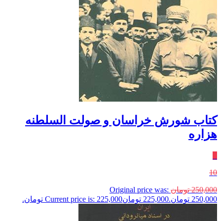
کتاب شورش خراسان و صولت السلطنه
هزاره
٪
10
250,000
تومان
Original price was:
250,000 تومان.
225,000
تومان
Current price is: 225,000 تومان.