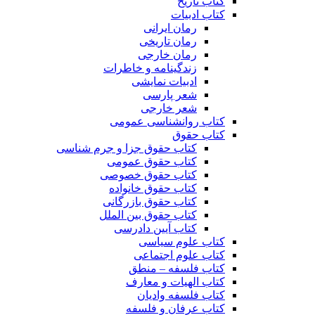
کتاب تاریخ
کتاب ادبیات
رمان ایرانی
رمان تاریخی
رمان خارجی
زندگینامه و خاطرات
ادبیات نمایشی
شعر پارسی
شعر خارجی
کتاب روانشناسی عمومی
کتاب حقوق
کتاب حقوق جزا و جرم شناسی
کتاب حقوق عمومی
کتاب حقوق خصوصی
کتاب حقوق خانواده
کتاب حقوق بازرگانی
کتاب حقوق بین الملل
کتاب آیین دادرسی
کتاب علوم سیاسی
کتاب علوم اجتماعی
کتاب فلسفه – منطق
کتاب الهیات و معارف
کتاب فلسفه وادیان
کتاب عرفان و فلسفه