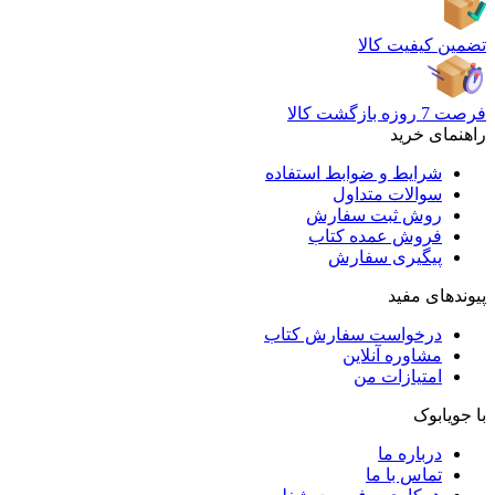
تضمین کیفیت کالا
فرصت 7 روزه بازگشت کالا
راهنمای خرید
شرایط و ضوابط استفاده
سوالات متداول
روش ثبت سفارش
فروش عمده کتاب
پیگیری سفارش
پیوندهای مفید
درخواست سفارش کتاب
مشاوره آنلاین
امتیازات من
با جویابوک
درباره ما
تماس با ما