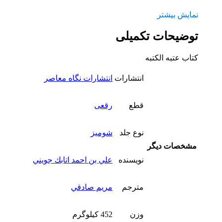
نمایش بیشتر
توضیحات تکمیلی
کتاب عتبه الکتبه
انتشارات
انتشارات نگاه معاصر
قطع
رقعی
نوع جلد
شومیز
مشخصات دیگر
نویسنده
علي بن احمد اتابك جويني
مترجم
مريم صادقي
وزن
452 کیلوگرم