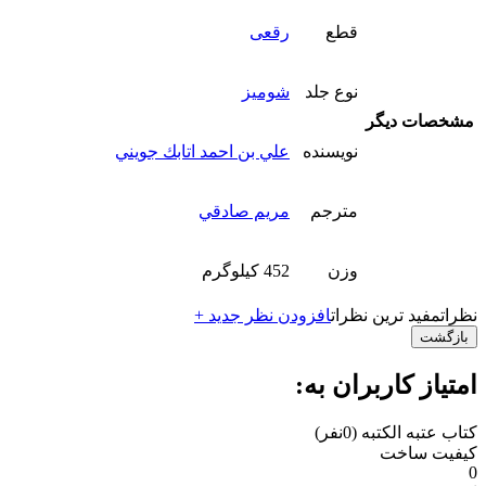
قطع
رقعی
نوع جلد
شومیز
مشخصات دیگر
نویسنده
علي بن احمد اتابك جويني
مترجم
مريم صادقي
وزن
452 کیلوگرم
نظرات
مفید ترین نظرات
افزودن نظر جدید +
بازگشت
امتیاز کاربران به:
کتاب عتبه الکتبه
(0نفر)
کیفیت ساخت
0