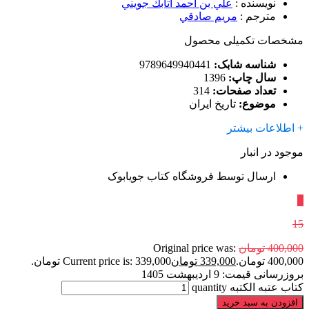
نویسنده
:
علي بن احمد اتابك جويني
مترجم
:
مريم صادقي
مشخصات تکمیلی محصول
شناسه شابک:
9789649940441
سال چاپ:
1396
تعداد صفحات:
314
موضوع:
تاریخ ایران
+ اطلاعات بیشتر
موجود در انبار
ارسال توسط فروشگاه کتاب جویابوک
٪
15
400,000
تومان
Original price was:
400,000 تومان.
339,000
تومان
Current price is: 339,000 تومان.
بروزرسانی قیمت:
9 اردیبهشت 1405
کتاب عتبه الکتبه quantity
افزودن به سبد خرید