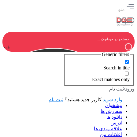
منو
earch
Generic filters
Search in title
Exact matches only
ورود/ثبت نام
وارد شوید
کاربر جدید هستید؟
ثبت نام
پیشخوان
سفارش ها
دانلود ها
آدرس
علاقه مندی ها
اعلانات من