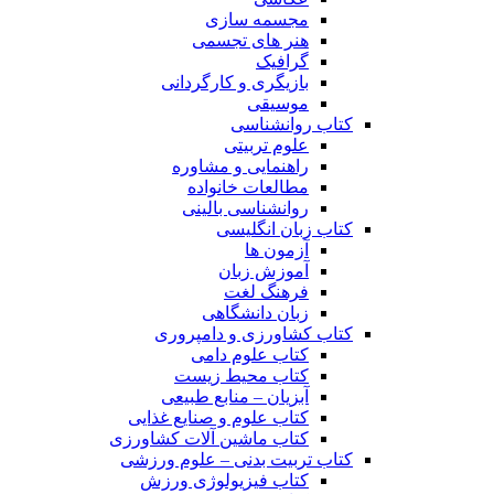
مجسمه سازی
هنر های تجسمی
گرافیک
بازیگری و کارگردانی
موسیقی
کتاب روانشناسی
علوم تربیتی
راهنمایی و مشاوره
مطالعات خانواده
روانشناسی بالینی
کتاب زبان انگلیسی
آزمون ها
آموزش زبان
فرهنگ لغت
زبان دانشگاهی
کتاب کشاورزی و دامپروری
کتاب علوم دامی
کتاب محیط زیست
آبزیان – منابع طبیعی
کتاب علوم و صنایع غذایی
کتاب ماشین آلات کشاورزی
کتاب تربیت بدنی – علوم ورزشی
کتاب فیزیولوژی ورزش