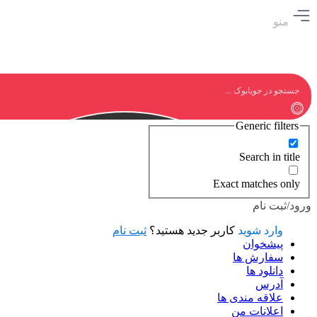
منو
Generic filters
Search in title
Exact matches only
ورود/ثبت نام
وارد شوید
کاربر جدید هستید؟
ثبت نام
پیشخوان
سفارش ها
دانلود ها
آدرس
علاقه مندی ها
اعلانات من