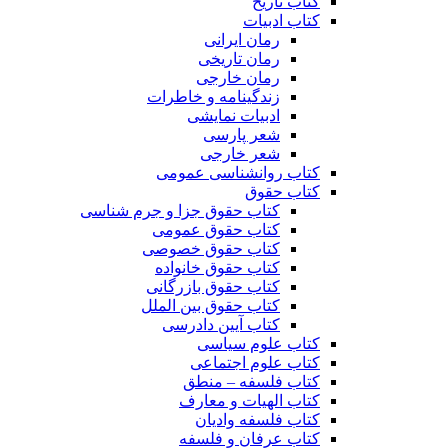
کتاب تاریخ
کتاب ادبیات
رمان ایرانی
رمان تاریخی
رمان خارجی
زندگینامه و خاطرات
ادبیات نمایشی
شعر پارسی
شعر خارجی
کتاب روانشناسی عمومی
کتاب حقوق
کتاب حقوق جزا و جرم شناسی
کتاب حقوق عمومی
کتاب حقوق خصوصی
کتاب حقوق خانواده
کتاب حقوق بازرگانی
کتاب حقوق بین الملل
کتاب آیین دادرسی
کتاب علوم سیاسی
کتاب علوم اجتماعی
کتاب فلسفه – منطق
کتاب الهیات و معارف
کتاب فلسفه وادیان
کتاب عرفان و فلسفه