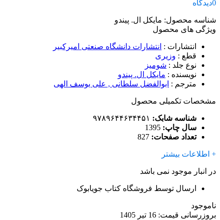
0
دیدگاه
شناسه محصول:
مایکل ال. پیندو
ویژگی های محصول
انتشارات
:
انتشارات دانشگاه صنعتی امیرکبیر
قطع
:
وزیری
نوع جلد
:
شومیز
نویسنده
:
مایکل ال. پیندو
مترجم
:
ابوالفضل سلطانی , علی یوسف الهی
مشخصات تکمیلی محصول
شناسه شابک:
۹۷۸۹۶۴۴۶۳۴۴۵۱
سال چاپ:
1395
تعداد صفحات:
827
+ اطلاعات بیشتر
در انبار موجود نمی باشد
ارسال توسط فروشگاه کتاب جویابوک
ناموجود
بروزرسانی قیمت:
16 تیر 1405