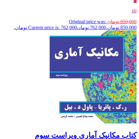
٪
10
850,000
تومان
Original price was:
850,000 تومان.
762,000
تومان
Current price is: 762,000 تومان.
کتاب مکانیک آماری ویراست سوم