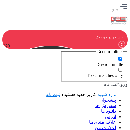
منو
earch
Generic filters
Search in title
Exact matches only
ورود/ثبت نام
وارد شوید
کاربر جدید هستید؟
ثبت نام
پیشخوان
سفارش ها
دانلود ها
آدرس
علاقه مندی ها
اعلانات من