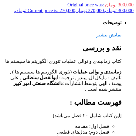
300,000
تومان
Original price was:
300,000 تومان.
270,000
تومان
Current price is: 270,000 تومان.
توضیحات
نمایش بیشتر
نقد و بررسی
کتاب زمانبندی و توالی عملیات تئوری الگوریتم ها سیستم ها
زمانبندی و توالی عملیات
(تئوری الگوریتم ها سیستم ها ) ,
تالیف :
مایکل ال. پیندو
, ترجمه :
ابوالفضل سلطانی
, علی
یوسف الهی
,توسط انتشارات :
دانشگاه صنعتی امیر کبیر
منتشر شده است .
فهرست مطالب :
[این کتاب شامل ۲۰ فصل می‌‌باشد]
فصل اول: مقدمه
فصل دوم: مدل‌‌های قطعی