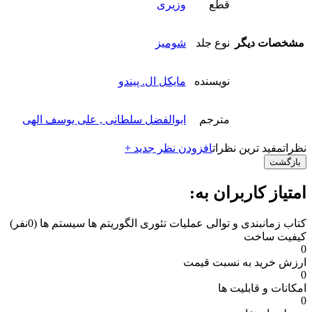
قطع
وزیری
مشخصات دیگر
نوع جلد
شومیز
نویسنده
مایکل ال. پیندو
مترجم
ابوالفضل سلطانی , علی یوسف الهی
نظرات
مفید ترین نظرات
افزودن نظر جدید +
بازگشت
امتیاز کاربران به:
کتاب زمانبندی و توالی عملیات تئوری الگوریتم ها سیستم ها
(0نفر)
کیفیت ساخت
0
ارزش خرید به نسبت قیمت
0
امکانات و قابلیت ها
0