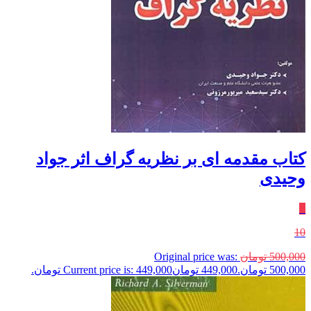
کتاب مقدمه ای بر نظریه گراف اثر جواد
وحیدی
٪
10
500,000
تومان
Original price was:
500,000 تومان.
449,000
تومان
Current price is: 449,000 تومان.