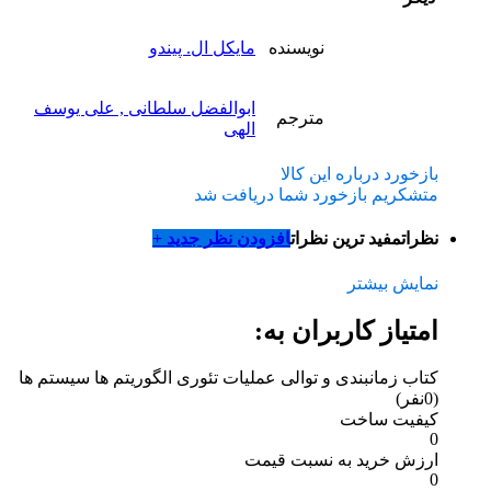
نویسنده
مایکل ال. پیندو
ابوالفضل سلطانی , علی یوسف
مترجم
الهی
بازخورد درباره این کالا
متشکریم بازخورد شما دریافت شد
نظرات
مفید ترین نظرات
افزودن نظر جدید +
نمایش بیشتر
امتیاز کاربران به:
کتاب زمانبندی و توالی عملیات تئوری الگوریتم ها سیستم ها
(0نفر)
کیفیت ساخت
0
ارزش خرید به نسبت قیمت
0