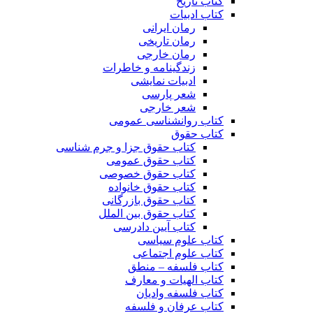
کتاب تاریخ
کتاب ادبیات
رمان ایرانی
رمان تاریخی
رمان خارجی
زندگینامه و خاطرات
ادبیات نمایشی
شعر پارسی
شعر خارجی
کتاب روانشناسی عمومی
کتاب حقوق
کتاب حقوق جزا و جرم شناسی
کتاب حقوق عمومی
کتاب حقوق خصوصی
کتاب حقوق خانواده
کتاب حقوق بازرگانی
کتاب حقوق بین الملل
کتاب آیین دادرسی
کتاب علوم سیاسی
کتاب علوم اجتماعی
کتاب فلسفه – منطق
کتاب الهیات و معارف
کتاب فلسفه وادیان
کتاب عرفان و فلسفه