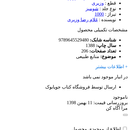
قطع
:
وزیری
نوع جلد
:
شومیز
تیراژ
:
1000
نویسنده
:
غلام رضا وزیری
مشخصات تکمیلی محصول
شناسه شابک:
9789645529480
سال چاپ:
1388
تعداد صفحات:
206
موضوع:
منابع طبیعی
+ اطلاعات بیشتر
در انبار موجود نمی باشد
ارسال توسط فروشگاه کتاب جویابوک
ناموجود
بروزرسانی قیمت:
11 بهمن 1398
مرا اگاه کن
اطلاع از موجودی محصول