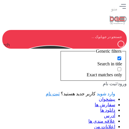
منو
earch
Generic filters
Search in title
Exact matches only
ورود/ثبت نام
وارد شوید
کاربر جدید هستید؟
ثبت نام
پیشخوان
سفارش ها
دانلود ها
آدرس
علاقه مندی ها
اعلانات من