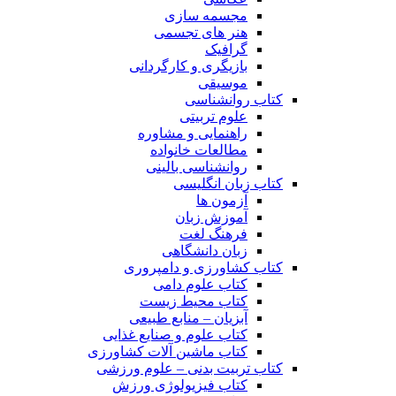
مجسمه سازی
هنر های تجسمی
گرافیک
بازیگری و کارگردانی
موسیقی
کتاب روانشناسی
علوم تربیتی
راهنمایی و مشاوره
مطالعات خانواده
روانشناسی بالینی
کتاب زبان انگلیسی
آزمون ها
آموزش زبان
فرهنگ لغت
زبان دانشگاهی
کتاب کشاورزی و دامپروری
کتاب علوم دامی
کتاب محیط زیست
آبزیان – منابع طبیعی
کتاب علوم و صنایع غذایی
کتاب ماشین آلات کشاورزی
کتاب تربیت بدنی – علوم ورزشی
کتاب فیزیولوژی ورزش