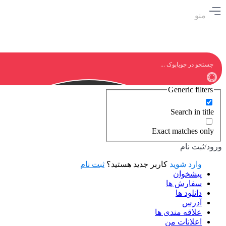
منو
Generic filters
Search in title
Exact matches only
ورود/ثبت نام
وارد شوید
کاربر جدید هستید؟
ثبت نام
پیشخوان
سفارش ها
دانلود ها
آدرس
علاقه مندی ها
اعلانات من