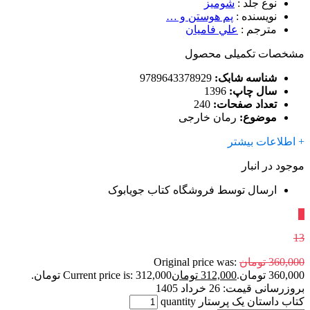
نوع جلد
:
شومیز
نویسنده
:
پم هوستن و …
مترجم
:
علي فاميان
مشخصات تکمیلی محصول
شناسه شابک:
9789643378929
سال چاپ:
1396
تعداد صفحات:
240
موضوع:
رمان خارجی
+ اطلاعات بیشتر
موجود در انبار
ارسال توسط فروشگاه کتاب جویابوک
٪
13
360,000
تومان
Original price was:
360,000 تومان.
312,000
تومان
Current price is: 312,000 تومان.
بروزرسانی قیمت:
26 خرداد 1405
کتاب داستان یک پرستار quantity