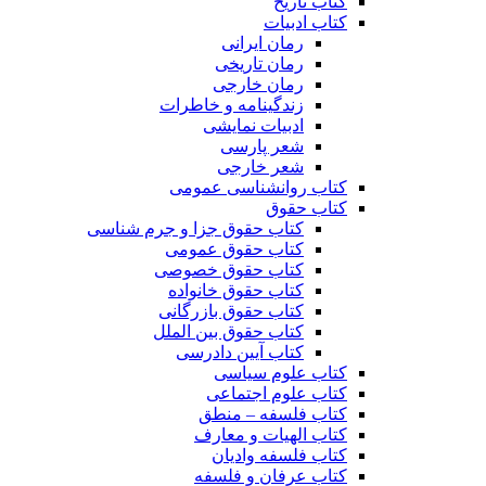
کتاب تاریخ
کتاب ادبیات
رمان ایرانی
رمان تاریخی
رمان خارجی
زندگینامه و خاطرات
ادبیات نمایشی
شعر پارسی
شعر خارجی
کتاب روانشناسی عمومی
کتاب حقوق
کتاب حقوق جزا و جرم شناسی
کتاب حقوق عمومی
کتاب حقوق خصوصی
کتاب حقوق خانواده
کتاب حقوق بازرگانی
کتاب حقوق بین الملل
کتاب آیین دادرسی
کتاب علوم سیاسی
کتاب علوم اجتماعی
کتاب فلسفه – منطق
کتاب الهیات و معارف
کتاب فلسفه وادیان
کتاب عرفان و فلسفه