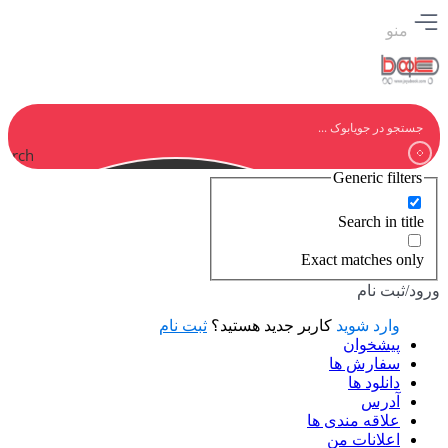
منو
earch
Generic filters
Search in title
Exact matches only
ورود/ثبت نام
وارد شوید
کاربر جدید هستید؟
ثبت نام
پیشخوان
سفارش ها
دانلود ها
آدرس
علاقه مندی ها
اعلانات من