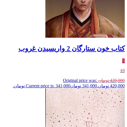
کتاب خون ستارگان 2 واریسیدن غروب
٪
19
420,000
تومان
Original price was:
420,000 تومان.
341,000
تومان
Current price is: 341,000 تومان.