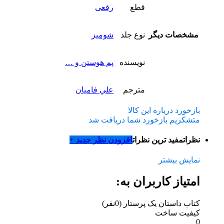
قطع
رقعی
مشخصات دیگر
نوع جلد
شومیز
نویسنده
پم هوستن و …
مترجم
علي فاميان
بازخورد درباره این کالا
متشکریم بازخورد شما دریافت شد
نظرات
مفید ترین نظرات
افزودن نظر جدید +
نمایش بیشتر
امتیاز کاربران به:
کتاب داستان یک پرستار
(0نفر)
کیفیت ساخت
0