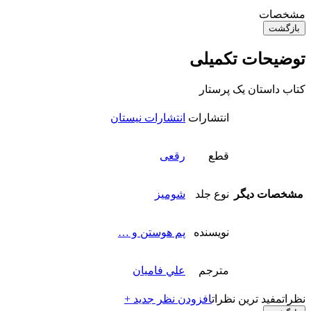
مشخصات
بازگشت
توضیحات تکمیلی
کتاب داستان یک پرستار
انتشارات
انتشارات نیستان
قطع
رقعی
مشخصات دیگر
نوع جلد
شومیز
نویسنده
پم هوستن و …
مترجم
علي فاميان
نظرات
مفید ترین نظرات
افزودن نظر جدید +