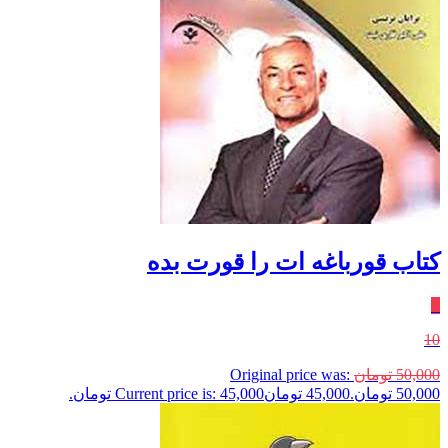
کتاب قورباغه ات را قورت بده
٪
10
50,000
تومان
Original price was:
50,000 تومان.
45,000
تومان
Current price is: 45,000 تومان.