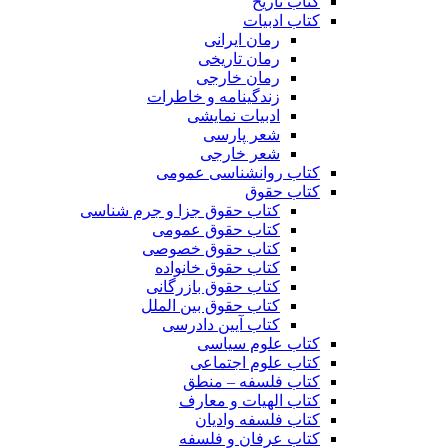
کتاب تاریخ
کتاب ادبیات
رمان ایرانی
رمان تاریخی
رمان خارجی
زندگینامه و خاطرات
ادبیات نمایشی
شعر پارسی
شعر خارجی
کتاب روانشناسی عمومی
کتاب حقوق
کتاب حقوق جزا و جرم شناسی
کتاب حقوق عمومی
کتاب حقوق خصوصی
کتاب حقوق خانواده
کتاب حقوق بازرگانی
کتاب حقوق بین الملل
کتاب آیین دادرسی
کتاب علوم سیاسی
کتاب علوم اجتماعی
کتاب فلسفه – منطق
کتاب الهیات و معارف
کتاب فلسفه وادیان
کتاب عرفان و فلسفه