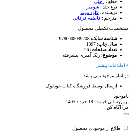
قطع
:
رحلی
نوع جلد
:
شومیز
نویسنده
:
کلود مونه
مترجم
:
فاطمه فرقاني
مشخصات تکمیلی محصول
شناسه شابک:
9786008099208
سال چاپ:
1397
تعداد صفحات:
56
موضوع:
رنگ آمیزی پیشرفته
+ اطلاعات بیشتر
در انبار موجود نمی باشد
ارسال توسط فروشگاه کتاب جویابوک
ناموجود
بروزرسانی قیمت:
18 خرداد 1405
مرا اگاه کن
اطلاع از موجودی محصول