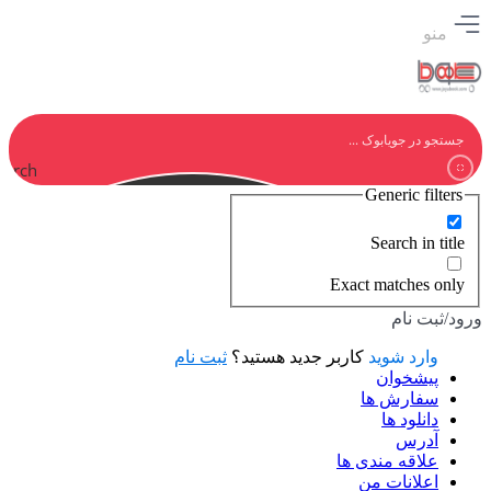
منو
earch
Generic filters
Search in title
Exact matches only
ورود/ثبت نام
وارد شوید
کاربر جدید هستید؟
ثبت نام
پیشخوان
سفارش ها
دانلود ها
آدرس
علاقه مندی ها
اعلانات من